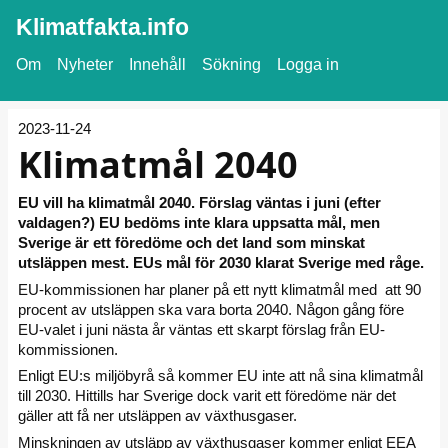
Klimatfakta.info
Om
Nyheter
Innehåll
Sökning
Logga in
2023-11-24
Klimatmål 2040
EU vill ha klimatmål 2040. Förslag väntas i juni (efter
valdagen?) EU bedöms inte klara uppsatta mål, men
Sverige är ett föredöme och det land som minskat
utsläppen mest. EUs mål för 2030 klarat Sverige med råge.
EU-kommissionen har planer på ett nytt klimatmål med att 90
procent av utsläppen ska vara borta 2040. Någon gång före
EU-valet i juni nästa år väntas ett skarpt förslag från EU-
kommissionen.
Enligt EU:s miljöbyrå så kommer EU inte att nå sina klimatmål
till 2030. Hittills har Sverige dock varit ett föredöme när det
gäller att få ner utsläppen av växthusgaser.
Minskningen av utsläpp av växthusgaser kommer enligt EEA