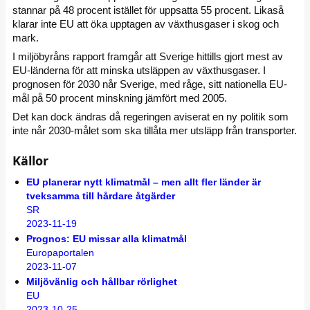
stannar på 48 procent istället för uppsatta 55 procent. Likaså
klarar inte EU att öka upptagen av växthusgaser i skog och
mark.
I miljöbyråns rapport framgår att Sverige hittills gjort mest av
EU-länderna för att minska utsläppen av växthusgaser. I
prognosen för 2030 når Sverige, med råge, sitt nationella EU-
mål på 50 procent minskning jämfört med 2005.
Det kan dock ändras då regeringen aviserat en ny politik som
inte når 2030-målet som ska tillåta mer utsläpp från transporter.
Källor
EU planerar nytt klimatmål – men allt fler länder är
tveksamma till hårdare åtgärder
SR
2023-11-19
Prognos: EU missar alla klimatmål
Europaportalen
2023-11-07
Miljövänlig och hållbar rörlighet
EU
2023-10-25