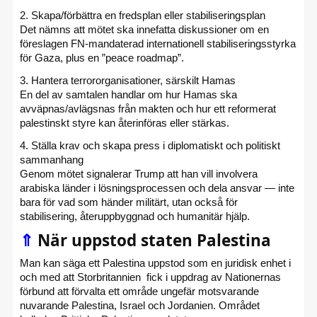
2. Skapa/förbättra en fredsplan eller stabiliseringsplan
Det nämns att mötet ska innefatta diskussioner om en
föreslagen FN-mandaterad internationell stabiliseringsstyrka
för Gaza, plus en ”peace roadmap”.
3. Hantera terrororganisationer, särskilt Hamas
En del av samtalen handlar om hur Hamas ska
avväpnas/avlägsnas från makten och hur ett reformerat
palestinskt styre kan återinföras eller stärkas.
4. Ställa krav och skapa press i diplomatiskt och politiskt
sammanhang
Genom mötet signalerar Trump att han vill involvera
arabiska länder i lösningsprocessen och dela ansvar — inte
bara för vad som händer militärt, utan också för
stabilisering, återuppbyggnad och humanitär hjälp.
⇑
När uppstod staten Palestina
Man kan säga ett Palestina uppstod som en juridisk enhet i
och med att Storbritannien fick i uppdrag av Nationernas
förbund att förvalta ett område ungefär motsvarande
nuvarande Palestina, Israel och Jordanien. Området