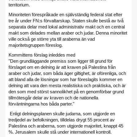
territorium.
Minoriteten förespråkade en självständig federal stat efter
tre år under FN:s förvaltarskap. Staten skulle bestå av två
separata delar med lokal administrativ makt och en central
makt som delades mellan araber och judar. Denna minoritet
ville också ge större yta till araberna än vad
majoritetsgruppen föreslog.
Kommittens förslag inleddes med
"Den grundläggande premiss som ligger till grund för
förslaget om en delning är att kraven på Palestina från
araber och judar, som båda äger giltighet, är oförenliga, och
att bland alla de lösningar som har föreslagits kommer en
delning att vara den mesta realistiska och praktiska, och är
den som med störst sannolikhet på en genomförbar grund
tillmötesgår delar av kraven och de nationella
förväntningarna hos båda parter."
Enligt delningsplanen skulle judarna, som utgjorde en
tredjedel av befolkningen, tilldelas drygt 55 procent av
Palestina och araberna, som utgjorde majoritet, knappt 45
%. Jerusalem skulle stå under internationell kontroll.