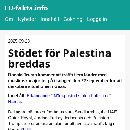
EU-fakta.info
Om
Nyheter
Innehåll
Sökning
Logga in
2025-09-23
Stödet för Palestina
breddas
Donald Trump kommer att träffa flera länder med
muslimsk majoritet på tisdagen den 22 september för att
diskutera situationen i Gaza.
Innehåll:
Erkännande
*
När uppstod staten Palestina
*
Hamas
Deltagare på mötet förväntas vara Saudi Arabia, the UAE,
Qatar, Egypt, Jordan, Turkey, Indonesia och Pakistan.
Trump lär presentera en plan för att avsluta Israel’s krig i
Gaza.
[1]
[2]