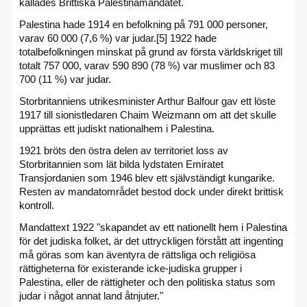
kallades Brittiska Palestinamandatet.
Palestina hade 1914 en befolkning på 791 000 personer,
varav 60 000 (7,6 %) var judar.[5] 1922 hade
totalbefolkningen minskat på grund av första världskriget till
totalt 757 000, varav 590 890 (78 %) var muslimer och 83
700 (11 %) var judar.
Storbritanniens utrikesminister Arthur Balfour gav ett löste
1917 till sionistledaren Chaim Weizmann om att det skulle
upprättas ett judiskt nationalhem i Palestina.
1921 bröts den östra delen av territoriet loss av
Storbritannien som lät bilda lydstaten Emiratet
Transjordanien som 1946 blev ett självständigt kungarike.
Resten av mandatområdet bestod dock under direkt brittisk
kontroll.
Mandattext 1922 "skapandet av ett nationellt hem i Palestina
för det judiska folket, är det uttryckligen förstått att ingenting
må göras som kan äventyra de rättsliga och religiösa
rättigheterna för existerande icke-judiska grupper i
Palestina, eller de rättigheter och den politiska status som
judar i något annat land åtnjuter."