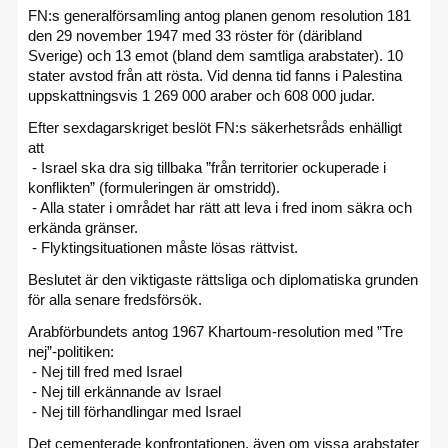
FN:s generalförsamling antog planen genom resolution 181
den 29 november 1947 med 33 röster för (däribland
Sverige) och 13 emot (bland dem samtliga arabstater). 10
stater avstod från att rösta. Vid denna tid fanns i Palestina
uppskattningsvis 1 269 000 araber och 608 000 judar.
Efter sexdagarskriget beslöt FN:s säkerhetsråds enhälligt
att
- Israel ska dra sig tillbaka ”från territorier ockuperade i
konflikten” (formuleringen är omstridd).
- Alla stater i området har rätt att leva i fred inom säkra och
erkända gränser.
- Flyktingsituationen måste lösas rättvist.
Beslutet är den viktigaste rättsliga och diplomatiska grunden
för alla senare fredsförsök.
Arabförbundets antog 1967 Khartoum-resolution med ”Tre
nej”-politiken:
- Nej till fred med Israel
- Nej till erkännande av Israel
- Nej till förhandlingar med Israel
Det cementerade konfrontationen, även om vissa arabstater