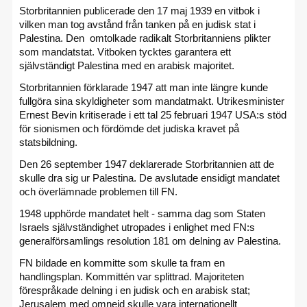
Storbritannien publicerade den 17 maj 1939 en vitbok i
vilken man tog avstånd från tanken på en judisk stat i
Palestina. Den omtolkade radikalt Storbritanniens plikter
som mandatstat. Vitboken tycktes garantera ett
självständigt Palestina med en arabisk majoritet.
Storbritannien förklarade 1947 att man inte längre kunde
fullgöra sina skyldigheter som mandatmakt. Utrikesminister
Ernest Bevin kritiserade i ett tal 25 februari 1947 USA:s stöd
för sionismen och fördömde det judiska kravet på
statsbildning.
Den 26 september 1947 deklarerade Storbritannien att de
skulle dra sig ur Palestina. De avslutade ensidigt mandatet
och överlämnade problemen till FN.
1948 upphörde mandatet helt - samma dag som Staten
Israels självständighet utropades i enlighet med FN:s
generalförsamlings resolution 181 om delning av Palestina.
FN bildade en kommitte som skulle ta fram en
handlingsplan. Kommittén var splittrad. Majoriteten
förespråkade delning i en judisk och en arabisk stat;
Jerusalem med omnejd skulle vara internationellt