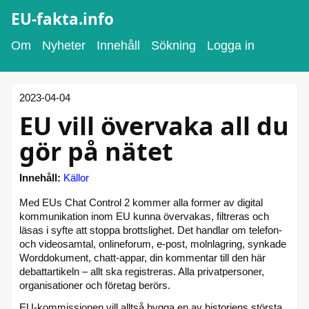
EU-fakta.info
Om
Nyheter
Innehåll
Sökning
Logga in
2023-04-04
EU vill övervaka all du
gör på nätet
Innehåll:
Källor
Med EUs Chat Control 2 kommer alla former av digital
kommunikation inom EU kunna övervakas, filtreras och
läsas i syfte att stoppa brottslighet. Det handlar om telefon-
och video­samtal, online­forum, e-post, molnlagring, synkade
Worddokument, chatt-appar, din kommentar till den här
debatt­artikeln – allt ska registreras. Alla privat­personer,
organisationer och företag berörs.
EU-kommissionen vill alltså bygga en av historiens största