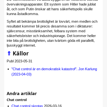
övervaknings­apparater. Ett system som Hitler hade jublat
åt, och som Putin önskar att hans säkerhets­polis skulle
kunna åstadkomma.
Syftet att bekämpa brottslighet är lovvärt, men medlen och
resultatet kommer bli precis desamma som i diktaturer:
självcensur, misstänksamhet, felbara system med
säkerhets­brister och industri­spionage. Det kommer heller
inte bita på brottsligheten, utan tvärtom göda ett parallellt,
ljusskyggt internet.
⇑
Källor
Publ 2023-05-31
”Chat control är en demokratisk katastrof”. Jon Karlung
(2023-04-03)
Andra artiklar
Chat control
Chat control skrotas
2026-03-16