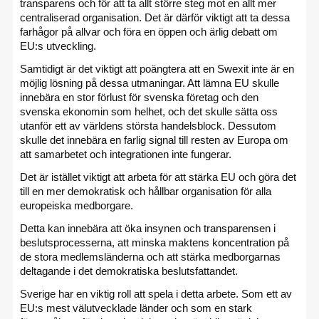
transparens och för att ta allt större steg mot en allt mer
centraliserad organisation. Det är därför viktigt att ta dessa
farhågor på allvar och föra en öppen och ärlig debatt om
EU:s utveckling.
Samtidigt är det viktigt att poängtera att en Swexit inte är en
möjlig lösning på dessa utmaningar. Att lämna EU skulle
innebära en stor förlust för svenska företag och den
svenska ekonomin som helhet, och det skulle sätta oss
utanför ett av världens största handelsblock. Dessutom
skulle det innebära en farlig signal till resten av Europa om
att samarbetet och integrationen inte fungerar.
Det är istället viktigt att arbeta för att stärka EU och göra det
till en mer demokratisk och hållbar organisation för alla
europeiska medborgare.
Detta kan innebära att öka insynen och transparensen i
beslutsprocesserna, att minska maktens koncentration på
de stora medlemsländerna och att stärka medborgarnas
deltagande i det demokratiska beslutsfattandet.
Sverige har en viktig roll att spela i detta arbete. Som ett av
EU:s mest välutvecklade länder och som en stark