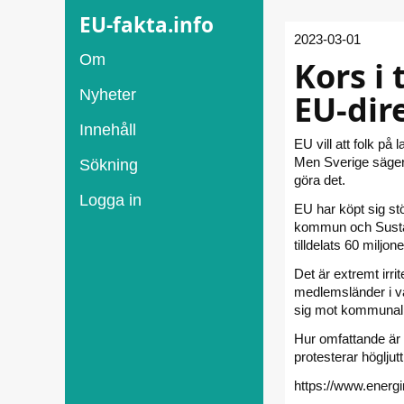
EU-fakta.info
2023-03-01
Om
Kors i 
Nyheter
EU-dir
Innehåll
EU vill att folk på
Men Sverige säger 
Sökning
göra det.
Logga in
EU har köpt sig stö
kommun och Sustai
tilldelats 60 miljo
Det är extremt irri
medlemsländer i var
sig mot kommunal
Hur omfattande är 
protesterar högljut
https://www.energ