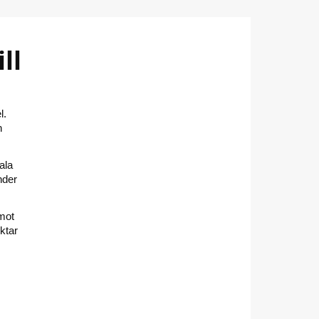
ll
l.
n
ala
nder
 mot
iktar