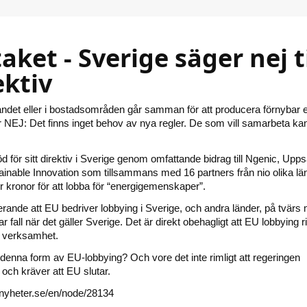
taket - Sverige säger nej ti
ektiv
 landet eller i bostadsområden går samman för att producera förnybar e
NEJ: Det finns inget behov av nya regler. De som vill samarbeta ka
d för sitt direktiv i Sverige genom omfattande bidrag till Ngenic, Upps
nable Innovation som tillsammans med 16 partners från nio olika lä
ner kronor för att lobba för “energigemenskaper”.
terande att EU bedriver lobbying i Sverige, och andra länder, på tvärs
 fall när det gäller Sverige. Det är direkt obehagligt att EU lobbying r
 verksamhet.
denna form av EU-lobbying? Och vore det inte rimligt att regeringen
t och kräver att EU slutar.
inyheter.se/en/node/28134