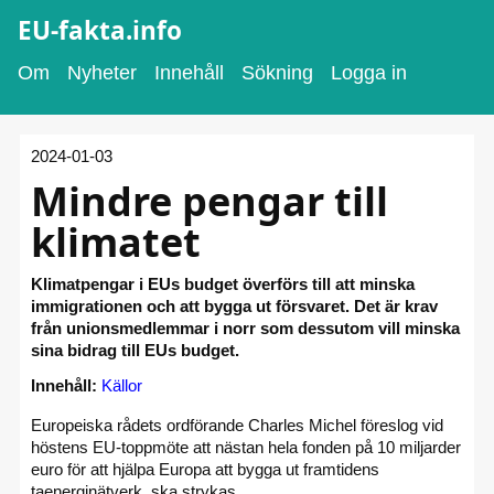
EU-fakta.info
Om
Nyheter
Innehåll
Sökning
Logga in
2024-01-03
Mindre pengar till
klimatet
Klimatpengar i EUs budget överförs till att minska
immigrationen och att bygga ut försvaret. Det är krav
från unionsmedlemmar i norr som dessutom vill minska
sina bidrag till EUs budget.
Innehåll:
Källor
Europeiska rådets ordförande Charles Michel föreslog vid
höstens EU-toppmöte att nästan hela fonden på 10 miljarder
euro för att hjälpa Europa att bygga ut framtidens
taenerginätverk, ska strykas.