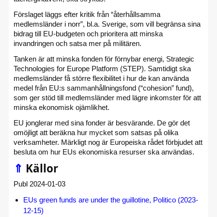
Förslaget läggs efter kritik från “återhållsamma
medlemsländer i norr”, bl.a. Sverige, som vill begränsa sina
bidrag till EU-budgeten och prioritera att minska
invandringen och satsa mer på militären.
Tanken är att minska fonden för förnybar energi, Strategic
Technologies for Europe Platform (STEP). Samtidigt ska
medlemsländer få större flexibilitet i hur de kan använda
medel från EU:s sammanhållningsfond (“cohesion” fund),
som ger stöd till medlemsländer med lägre inkomster för att
minska ekonomisk ojämlikhet.
EU jonglerar med sina fonder är besvärande. De gör det
omöjligt att beräkna hur mycket som satsas på olika
verksamheter. Märkligt nog är Europeiska rådet förbjudet att
besluta om hur EUs ekonomiska resurser ska användas.
⇑
Källor
Publ 2024-01-03
EUs green funds are under the guillotine, Politico (2023-
12-15)