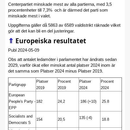
Centerpartiet minskade mest av alla partierna, med 3,5
procentenheter till 7,3% och är därmed det parti som
minskade mest i valet.
Uppgifterna gäller då 5863 av 6589 valdistrikt räknade vilket
gör att det kan bli en del justeringar.
⇑
Europeiska resultatet
Publ 2024-05-09
Obs att antalet ledamöter i parlamentet har ändrats sedan
2029, varför ökat eller minskat antal platser 2024 inom är
det samma som Platser 2024 minus Platser 2019.
Platser
Procent
Platser
Procent
Partigrupp
2019
2019
2024
2024
European
People's Party -
182
24,2
186
 (+10)
25.8
EPP
Socialists and
135 (-4)
154
20,5
18.8
Democrats S