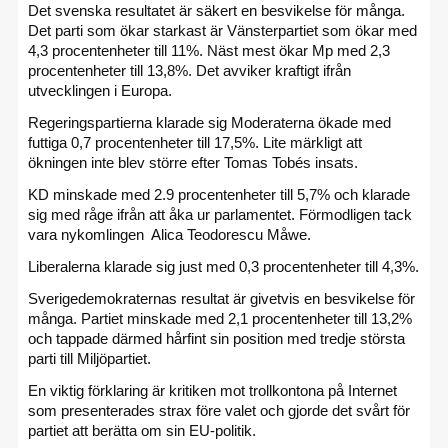
Det svenska resultatet är säkert en besvikelse för många.
Det parti som ökar starkast är Vänsterpartiet som ökar med
4,3 procentenheter till 11%. Näst mest ökar Mp med 2,3
procentenheter till 13,8%. Det avviker kraftigt ifrån
utvecklingen i Europa.
Regeringspartierna klarade sig Moderaterna ökade med
futtiga 0,7 procentenheter till 17,5%. Lite märkligt att
ökningen inte blev större efter Tomas Tobés insats.
KD minskade med 2.9 procentenheter till 5,7% och klarade
sig med råge ifrån att åka ur parlamentet. Förmodligen tack
vara nykomlingen Alica Teodorescu Måwe.
Liberalerna klarade sig just med 0,3 procentenheter till 4,3%.
Sverigedemokraternas resultat är givetvis en besvikelse för
många. Partiet minskade med 2,1 procentenheter till 13,2%
och tappade därmed hårfint sin position med tredje största
parti till Miljöpartiet.
En viktig förklaring är kritiken mot trollkontona på Internet
som presenterades strax före valet och gjorde det svårt för
partiet att berätta om sin EU-politik.