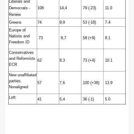
Liberals and
Democrats -
108
14,4
79 (-23)
11.0
Renew
Greens
74
9,9
53
 (-18)
7.4
Europe of
Nations and
73
9,7
58 (+9)
8.1
Freedom ID
Conservatives
and Reformists
62
8,3
73 (+4)
10.1
ECR
New unaffiliated
parties.
57
7,6
100 (+38)
13.9
Nonaligned
Left
41
5,4
36
 (-1)
5.0