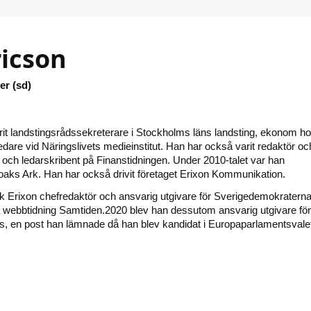
ricson
er (sd)
rit landstingsrådssekreterare i Stockholms läns landsting, ekonom h
dare vid Näringslivets medieinstitut. Han har också varit redaktör oc
 och ledarskribent på Finanstidningen. Under 2010-talet var han
aks Ark. Han har också drivit företaget Erixon Kommunikation.
k Erixon chefredaktör och ansvarig utgivare för Sverigedemokratern
a webbtidning Samtiden.2020 blev han dessutom ansvarig utgivare för
s, en post han lämnade då han blev kandidat i Europaparlamentsvale