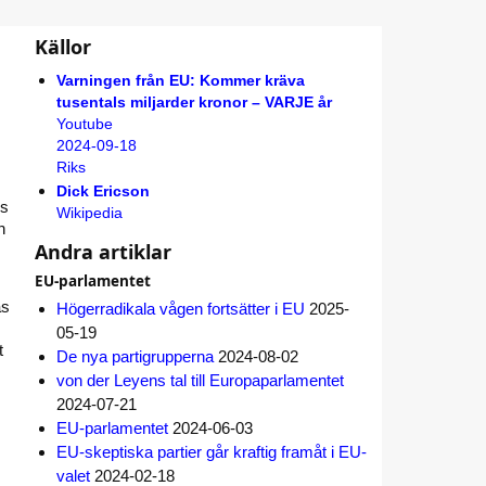
Källor
Varningen från EU: Kommer kräva
tusentals miljarder kronor – VARJE år
Youtube
2024-09-18
Riks
Dick Ericson
os
Wikipedia
h
Andra artiklar
EU-parlamentet
as
Högerradikala vågen fortsätter i EU
2025-
05-19
t
De nya partigrupperna
2024-08-02
von der Leyens tal till Europaparlamentet
2024-07-21
EU-parlamentet
2024-06-03
EU-skeptiska partier går kraftig framåt i EU-
valet
2024-02-18