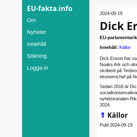
EU-fakta.info
2024-09-19
Om
Dick E
Nyheter
EU-parlamentarik
Innehåll
Innehåll:
Källor
Sökning
Dick Erixon har va
Noaks Ark och utre
Logga in
skribent på Timbro
ekonomichef på No
Sedan 2016 är Dic
socialkonservativ
nyhetskanalen Rik
2024.
⇑
Källor
Publ 2024-09-19