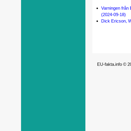
Varningen från
(2024-09-18)
Dick Ericson, W
EU-fakta.info © 2