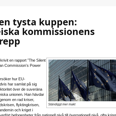
Den tysta kuppen:
iska kommissionens
repp
rivit en rapport "The Silent
an Commission's Power
ersöker hur EU-
vis har samlat på sig
ktoritet över de suveräna
peiska unionen. Han hävdar
genom en rad kriser,
dskrisen, flyktingkrisen,
Ständiggt mer makt
andemin och kriget i
erfört befogenheter från nationell nivå till övernationell nivå, ofta krin