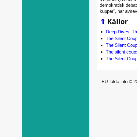
demokratisk debatt
kupper", har avsev
⇑
Källor
Deep Dives: T
The Silent Cou
The Silent Cou
The silent cou
The Silent Cou
EU-fakta.info © 2