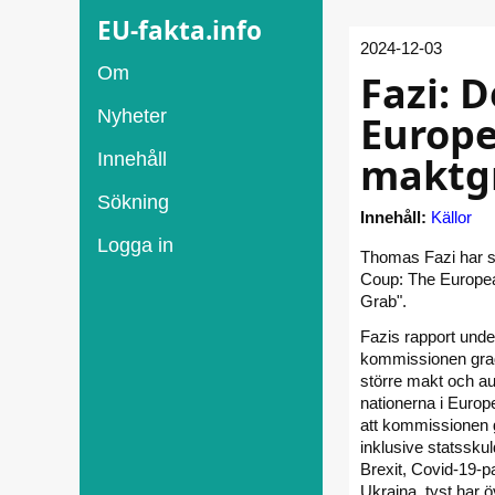
EU-fakta.info
2024-12-03
Om
Fazi: 
Nyheter
Europe
Innehåll
maktg
Sökning
Innehåll:
Källor
Logga in
Thomas Fazi har sk
Coup: The Europe
Grab".
Fazis rapport und
kommissionen grad
större makt och au
nationerna i Euro
att kommissionen 
inklusive statsskul
Brexit, Covid-19-p
Ukraina, tyst har öv