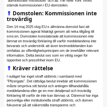
"administrativ misskötsel" och att The New York Times
stämde kommissionen i EU-domstolen.
⇑
Domstolen: Kommissionen inte
trovärdig
Den 14 maj 2025 slog EU:s allmänna domstol fast att
kommissionen agerat felaktigt genom att neka tillgång till
sms:en. Domstolen konstaterade att kommissionen inte
lämnat en trovärdig förklaring till varför meddelandena inte
bevarats och underströk att även textmeddelanden kan
omfattas av offentlighetsprincipen om de innehåller relevant
information. Detta beslut ses som en viktig seger för
öppenhet och pressfrihet inom EU.
⇑
Kräver rättelse
I nuläget har inget straff utdömts i samband med
"Pfizergate". Det rättsliga beslut innebär att kommissionen
måste ompröva sitt beslut och antingen tillhandahålla
meddelandena eller ge en mer detaljerad och trovärdig
förklaring till varför de inte kan lämnas ut. Däremot har inga
personliga eller institutionella straff utdömts, och domen
fokuserar på att säkerställa transparens och