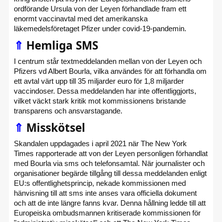
ordförande Ursula von der Leyen förhandlade fram ett
enormt vaccinavtal med det amerikanska
läkemedelsföretaget Pfizer under covid-19-pandemin.
⇑
Hemliga SMS
I centrum står textmeddelanden mellan von der Leyen och
Pfizers vd Albert Bourla, vilka användes för att förhandla om
ett avtal värt upp till 35 miljarder euro för 1,8 miljarder
vaccindoser. Dessa meddelanden har inte offentliggjorts,
vilket väckt stark kritik mot kommissionens bristande
transparens och ansvarstagande.
⇑
Misskötsel
Skandalen uppdagades i april 2021 när The New York
Times rapporterade att von der Leyen personligen förhandlat
med Bourla via sms och telefonsamtal. När journalister och
organisationer begärde tillgång till dessa meddelanden enligt
EU:s offentlighetsprincip, nekade kommissionen med
hänvisning till att sms inte anses vara officiella dokument
och att de inte längre fanns kvar. Denna hållning ledde till att
Europeiska ombudsmannen kritiserade kommissionen för