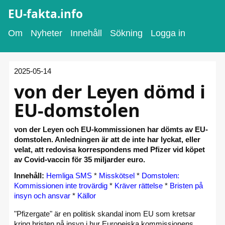
EU-fakta.info
Om
Nyheter
Innehåll
Sökning
Logga in
2025-05-14
von der Leyen dömd i
EU-domstolen
von der Leyen och EU-kommissionen har dömts av EU-
domstolen. Anledningen är att de inte har lyckat, eller
velat, att redovisa korrespondens med Pfizer vid köpet
av Covid-vaccin för 35 miljarder euro.
Innehåll:
Hemliga SMS
*
Misskötsel
*
Domstolen:
Kommissionen inte trovärdig
*
Kräver rättelse
*
Bristen på
insyn och ansvar
*
Källor
"Pfizergate" är en politisk skandal inom EU som kretsar
kring bristen på insyn i hur Europeiska kommissionens