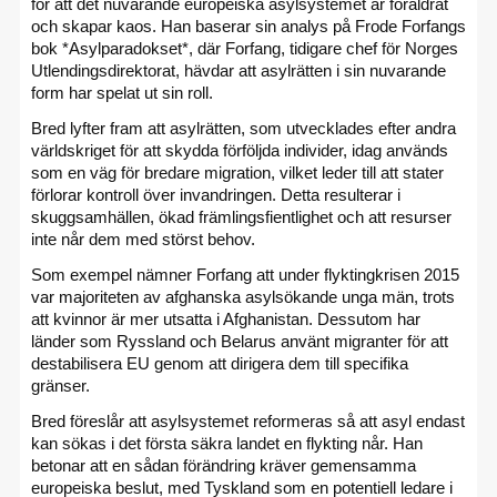
för att det nuvarande europeiska asylsystemet är föråldrat
och skapar kaos. Han baserar sin analys på Frode Forfangs
bok *Asylparadokset*, där Forfang, tidigare chef för Norges
Utlendingsdirektorat, hävdar att asylrätten i sin nuvarande
form har spelat ut sin roll.
Bred lyfter fram att asylrätten, som utvecklades efter andra
världskriget för att skydda förföljda individer, idag används
som en väg för bredare migration, vilket leder till att stater
förlorar kontroll över invandringen. Detta resulterar i
skuggsamhällen, ökad främlingsfientlighet och att resurser
inte når dem med störst behov.
Som exempel nämner Forfang att under flyktingkrisen 2015
var majoriteten av afghanska asylsökande unga män, trots
att kvinnor är mer utsatta i Afghanistan. Dessutom har
länder som Ryssland och Belarus använt migranter för att
destabilisera EU genom att dirigera dem till specifika
gränser.
Bred föreslår att asylsystemet reformeras så att asyl endast
kan sökas i det första säkra landet en flykting når. Han
betonar att en sådan förändring kräver gemensamma
europeiska beslut, med Tyskland som en potentiell ledare i