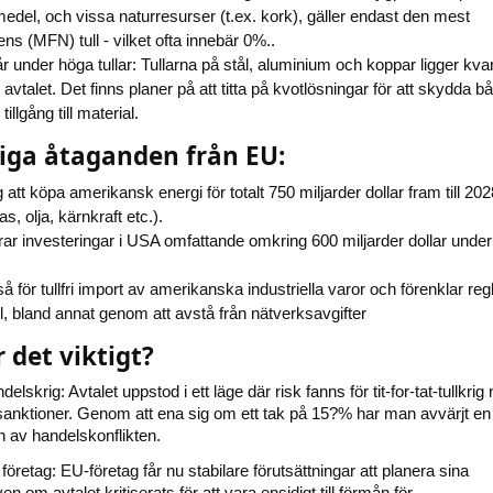
edel, och vissa naturresurser (t.ex. kork), gäller endast den mest
ns (MFN) tull - vilket ofta innebär 0%..
r under höga tullar: Tullarna på stål, aluminium och koppar ligger kva
avtalet. Det finns planer på att titta på kvotlösningar för att skydda b
llgång till material.
ga åtaganden från EU:
 att köpa amerikansk energi för totalt 750 miljarder dollar fram till 202
s, olja, kärnkraft etc.).
ar investeringar i USA omfattande omkring 600 miljarder dollar under
för tullfri import av amerikanska industriella varor och förenklar reg
el, bland annat genom att avstå från nätverksavgifter
 det viktigt?
lskrig: Avtalet uppstod i ett läge där risk fanns för tit-for-tat-tullkri
llsanktioner. Genom att ena sig om ett tak på 15?% har man avvärjt en
on av handelskonflikten.
företag: EU-företag får nu stabilare förutsättningar att planera sina
en om avtalet kritiserats för att vara ensidigt till förmån för