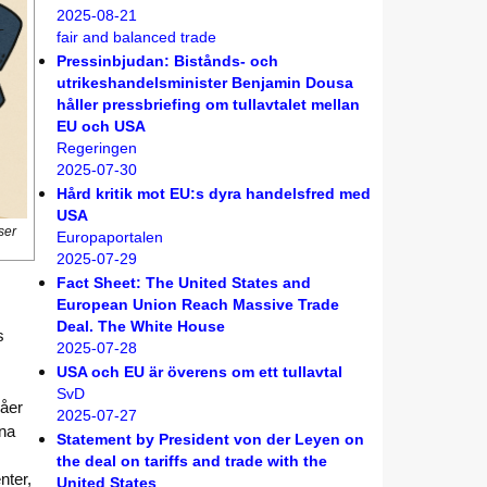
2025-08-21
fair and balanced trade
Pressinbjudan: Bistånds- och
utrikeshandelsminister Benjamin Dousa
håller pressbriefing om tullavtalet mellan
EU och USA
Regeringen
2025-07-30
Hård kritik mot EU:s dyra handelsfred med
USA
ser
Europaportalen
2025-07-29
Fact Sheet: The United States and
European Union Reach Massive Trade
Deal. The White House
s
2025-07-28
USA och EU är överens om ett tullavtal
SvD
våer
2025-07-27
gna
Statement by President von der Leyen on
the deal on tariffs and trade with the
nter,
United States