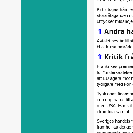
Kritik togas från f
stora åtaganden i 
uttrycker missnöje
⇑
Andra ha
Avtalet består till 
bl.a. klimatområde
⇑
Kritik f
Frankrikes premiär
för ”underkastelse
att EU agera mot 
tydligare med konk
Tysklands finansmin
och uppmanar till 
med USA. Han vill 
i framtida samtal.
Sveriges handelsmi
framhöll att det g
exportmarknader, s