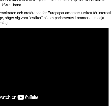
av USA-tullarna.
mokraten och ordförande för Europaparlamentets utskott för internati
e, säger sig vara “osäker” på om parlamentet kommer att stödja
slag.