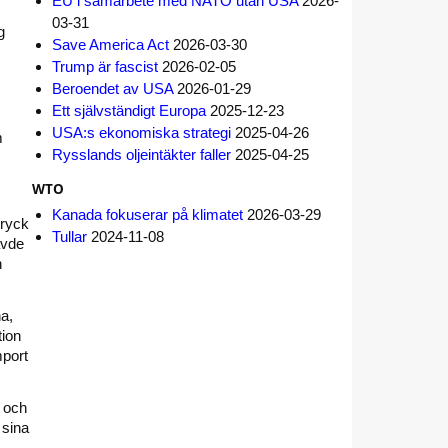
EU i samarbete med NATO utan USA
2026-
03-31
g
Save America Act
2026-03-30
Trump är fascist
2026-02-05
Beroendet av USA
2026-01-29
Ett självständigt Europa
2025-12-23
USA:s ekonomiska strategi
2025-04-26
m
Rysslands oljeintäkter faller
2025-04-25
WTO
Kanada fokuserar på klimatet
2026-03-29
tryck
Tullar
2024-11-08
ävde
h
na,
tion
mport
, och
 sina