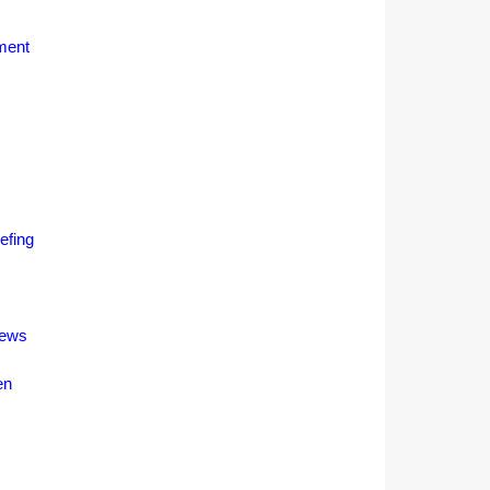
ment
efing
news
en