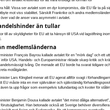
lera håll: Vissa ser avtalet som en dyr kompromiss, där EU får ta på si
utbyte mot viss stabilitet. Särskilt Frankrike och andra medlemsländer
 över vad de anser vara asymmetri i avtalet.
ndelshinder än tullar
stor till av skyldigheter för EU att ta hänsyn till USA vid lagstiftning ino
t.
rån medlemsländerna
minister François Bayrou kallade avtalet för en ”mörk dag” och ett ut
” inför USA. Handels- och Europaministrar riktade skarp kritik och kr
handelsmässigt tvång. De menade att EU borde ha svarat tidigare oc
reta motåtgärder.
ister Lars Klingbeil menar att EU agerat alltför svagt i förhandlingar
att EU måste inta en mer självsäker och självständig förhandlingsposi
även ta upp frågor som exempelvis tullundantag och kvoter för ståli
nister Benjamin Dousa kallade avtalet ”det minst dåliga alternativet”
er förutsägbarhet. Han betonade också att Sverige behöver diversifiera
ärskilt mot Asien och Sydamerika, för att kompensera eventuella