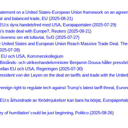
 Statement on a United States-European Union framework on an agree
fair and balanced trade, EU (2025-08-21)
t EU:s dyra handelsfred med USA, Europaportalen (2025-07-29)
's trade deal with Europe?, Reuters (2025-08-21
)
verens om ett tullavtal, SvD (2025-07-27)
e United States and European Union Reach Massive Trade Deal. The
025-07-28)
n EU och USA, Kommerskollegium
Bistånds- och utrikeshandelsminister Benjamin Dousa håller pressbri
 mellan EU och USA, Regeringen (2025-07-30)
esident von der Leyen on the deal on tariffs and trade with the United
reign right to regulate tech against Trump's latest tariff threat, Euro
: EU:s århundrade av förödmjukelser kan bara ha börjat, Europaportal
y of humiliation’ could be just beginning, Politico (2025-08-26
)