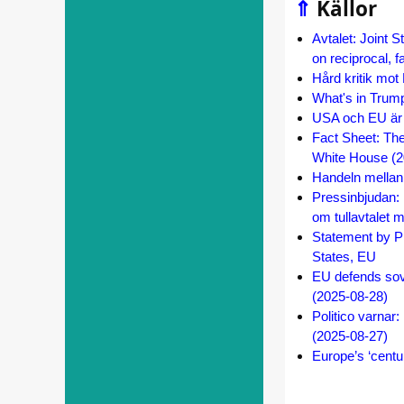
⇑
Källor
Avtalet: Joint
on reciprocal, 
Hård kritik mo
What's in Trump
USA och EU är ö
Fact Sheet: Th
White House (2
Handeln mella
Pressinbjudan: 
om tullavtalet
Statement by Pr
States, EU
EU defends sove
(2025-08-28)
Politico varnar
(2025-08-27)
Europe’s ‘centur