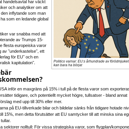
t handelsavtal har väckt
tiker och analytiker om att
t den inflytande som man
 ha som en ledande global
tiker var snabba med att
epterande av Trumps 15-
de flesta europeiska varor
 av "underkastelse", ett
ederlag för EU" och en
Politico varnar: EU:s århundrade av förödmjukel
alisk kapitulation".
kan bara ha börjat
ebär
nskommelsen?
USA inför en maxgräns på 15% i tull på de flesta varor som exportera
rsätter tidigare, och potentiellt mycket högre, tullsatser - bland annat
förslag med upp till 30% eller mer.
llarna på EU-tillverkade bilar och bildelar sänks från tidigare hotade ni
 till 15%, men detta förutsätter att EU samtycker till att minska sina e
tullar.
a sektorer nolltull: För vissa strategiska varor, som flygplan/kompone