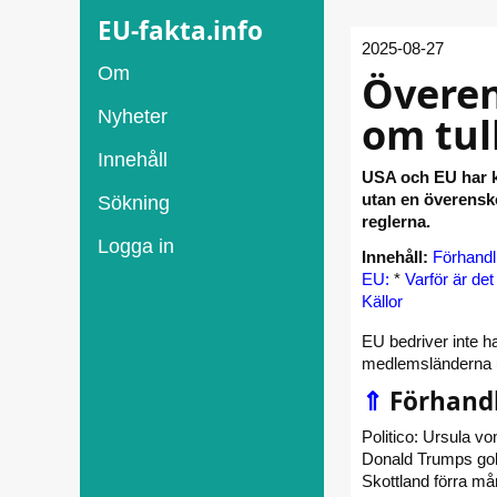
EU-fakta.info
2025-08-27
Om
Övere
Nyheter
om tul
Innehåll
USA och EU har ko
utan en överens
Sökning
reglerna.
Logga in
Innehåll:
Förhandl
EU:
*
Varför är det 
Källor
EU bedriver inte 
medlemsländerna u
⇑
Förhand
Politico: Ursula vo
Donald Trumps golf
Skottland förra mån