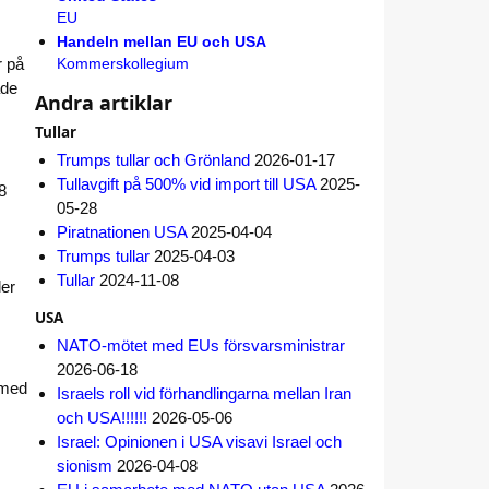
EU
Handeln mellan EU och USA
r på
Kommerskollegium
åde
Andra artiklar
Tullar
Trumps tullar och Grönland
2026-01-17
Tullavgift på 500% vid import till USA
2025-
8
05-28
Piratnationen USA
2025-04-04
Trumps tullar
2025-04-03
Tullar
2024-11-08
ler
USA
NATO-mötet med EUs försvarsministrar
2026-06-18
g med
Israels roll vid förhandlingarna mellan Iran
och USA!!!!!!
2026-05-06
Israel: Opinionen i USA visavi Israel och
sionism
2026-04-08