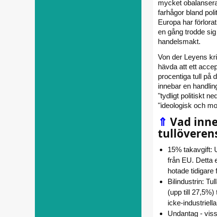
mycket obalansera
farhågor bland poli
Europa har förlora
en gång trodde sig
handelsmakt.
Von der Leyens kri
hävda att ett acc
procentiga tull på 
innebar en handling
"tydligt politiskt n
"ideologisk och mor
⇑
Vad inn
tullövere
15% takavgift: 
från EU. Detta e
hotade tidigare 
Bilindustrin: Tu
(upp till 27,5%)
icke-industriella 
Undantag - viss