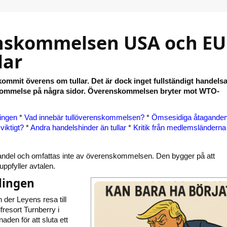
nskommelsen USA och EU
lar
mmit överens om tullar. Det är dock inget fullständigt handelsa
kommelse på några sidor. Överenskommelsen bryter mot WTO-
ingen
*
Vad innebär tullöverenskommelsen?
*
Ömsesidiga åtaganden
viktigt?
*
Andra handelshinder än tullar
*
Kritik från medlemsländerna
handel och omfattas inte av överenskommelsen. Den bygger på att
ppfyller avtalen.
lingen
n der Leyens resa till
resort Turnberry i
aden för att sluta ett