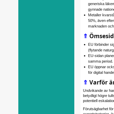
generiska läkem
gynnade natione
Metaller kvarstå
50%, även efter 
marknaden och ti
⇑
Ömsesidi
EU förbinder sig
(flytande naturga
EU-sidan planer
samma period.
EU öppnar också 
för digital hand
⇑
Varför är
Undvikande av hande
betydligt högre tu
potentiell eskalati
Förutsägbarhet för 
exportstrategier, äv