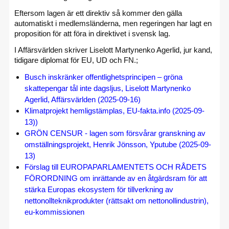
Eftersom lagen är ett direktiv så kommer den gälla
automatiskt i medlemsländerna, men regeringen har lagt en
proposition för att föra in direktivet i svensk lag.
I Affärsvärlden skriver Liselott Martynenko Agerlid, jur kand,
tidigare diplomat för EU, UD och FN.;
Busch inskränker offentlighetsprincipen – gröna
skattepengar tål inte dagsljus, Liselott Martynenko
Agerlid, Affärsvärlden (2025-09-16)
Klimatprojekt hemligstämplas, EU-fakta.info (2025-09-
13))
GRÖN CENSUR - lagen som försvårar granskning av
omställningsprojekt, Henrik Jönsson, Yputube (2025-09-
13)
Förslag till EUROPAPARLAMENTETS OCH RÅDETS
FÖRORDNING om inrättande av en åtgärdsram för att
stärka Europas ekosystem för tillverkning av
nettonollteknikprodukter (rättsakt om nettonollindustrin),
eu-kommissionen