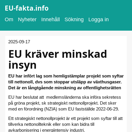
EU-fakta.info
Om
Nyheter
Innehåll
Sökning
Logga in
2025-09-17
EU kräver minskad
insyn
EU har infört lag som hemligstämplar projekt som syftar
till nettonoll, dvs som stoppar utsläpp av växthusgaser.
Det är en långtgående minskning av offentlighetsrätten
EU har beslutat att medlemsländerna ska införa sekretess
på gröna projekt, sk strategiskt nettonollprojekt. Det sker
med en förordning (NZIA) som EU fastställde 2022-06-29.
Ett strategiskt nettonollprojekt är ett projekt som syftar till att
tillverka nettonollteknik eller som kan bidra till
avkarbonisering i energiintensiv industri.