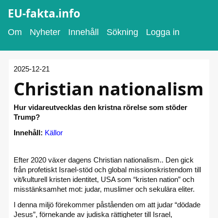
EU-fakta.info
Om
Nyheter
Innehåll
Sökning
Logga in
2025-12-21
Christian nationalism
Hur vidareutvecklas den kristna rörelse som stöder
Trump?
Innehåll:
Källor
Efter 2020 växer dagens Christian nationalism.. Den gick
från profetiskt Israel-stöd och global missionskristendom till
vit/kulturell kristen identitet, USA som “kristen nation” och
misstänksamhet mot: judar, muslimer och sekulära eliter.
I denna miljö förekommer påståenden om att judar “dödade
Jesus”, förnekande av judiska rättigheter till Israel,