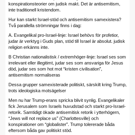
konspirationsteorier om judisk makt. Det är antisemitism,
inte traditionell kristendom.
Hur kan starkt Israel-stöd och antisemitism samexistera?
Två parallella strömningar finns i dag:
A. Evangelikal pro-Israel-linje: Israel behövs för profetior,
judar är verktyg i Guds plan, stöd till Israel är absolut. judisk
religion erkänns inte.
B Christian nationalistisk / extremhöger-linje: Israel ses som
irrelevant eller illegitimt, judar ses som ansvariga för Jesus
död, judar ses som hot mot “kristen civilisation”,
antisemitism normaliseras
Dessa grupper samexisterade politiskt, särskilt kring Trump,
trots ideologiska motsägelser
Men nu har Trump-erans spricka blivit synlig. Evangelikaler
fick Jerusalem som Israels huvudstad och starkt pro-Israel-
retorik. Samtidigt ökade antisemitisk retorik i ytterhögern,
“Jews will not replace us” (Charlottesville) och
konspirationer om “globalister”. Trump tolererade båda
eftersom båda gav politiskt stöd.