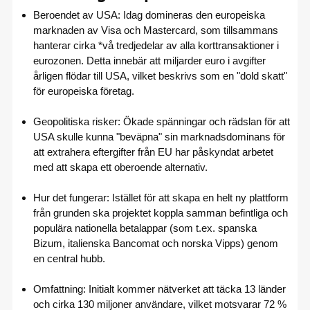
Beroendet av USA: Idag domineras den europeiska
marknaden av Visa och Mastercard, som tillsammans
hanterar cirka *vå tredjedelar av alla korttransaktioner i
eurozonen. Detta innebär att miljarder euro i avgifter
årligen flödar till USA, vilket beskrivs som en "dold skatt"
för europeiska företag.
Geopolitiska risker: Ökade spänningar och rädslan för att
USA skulle kunna "beväpna" sin marknadsdominans för
att extrahera eftergifter från EU har påskyndat arbetet
med att skapa ett oberoende alternativ.
Hur det fungerar: Istället för att skapa en helt ny plattform
från grunden ska projektet koppla samman befintliga och
populära nationella betalappar (som t.ex. spanska
Bizum, italienska Bancomat och norska Vipps) genom
en central hubb.
Omfattning: Initialt kommer nätverket att täcka 13 länder
och cirka 130 miljoner användare, vilket motsvarar 72 %