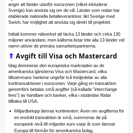
anger att länder utanför eurozonen (vilket inkluderar
Sverige) kan ansluta sig om de vill. Länder som redan har
etablerade nationella betalleverantörer, likt Sverige med
Swish, har möjlighet att ansluta sig direkt till projektet.
Initialt kommer nätverket att täcka 13 länder och cirka 130
miljoner användare, men källorna listar inte alla 13 länder vid
namn utöver de primära samarbetspartnerna.
⇑
Avgift till Visa och Mastercard
Idag domineras den europeiska marknaden av de
amerikanska tjänsterna Visa och Mastercard, vilka
tillsammans hanterar ungefär två tredjedelar av alla
korttransaktioner i eurozonen. Varje gång en transaktion
genomförs betalas små avgifter (så kallade "interchange
fees") av handlare och banker, vilka i slutändan flödar
tillbaka till USA.
Miljardbelopp lämnar kontinenten: Även om avgifterna för
en enskild transaktion är små, summeras de på
europeisk nivå till miljarder euro varje år som lämnar
Europa till förmån för amerikanska bolag.