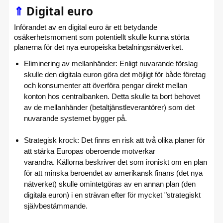
⇑
Digital euro
Införandet av en digital euro är ett betydande
osäkerhetsmoment som potentiellt skulle kunna störta
planerna för det nya europeiska betalningsnätverket.
Eliminering av mellanhänder:
Enligt nuvarande förslag
skulle den digitala euron göra det möjligt för både företag
och konsumenter att
överföra pengar direkt mellan
konton hos centralbanken.
Detta skulle ta bort behovet
av de mellanhänder (betaltjänstleverantörer) som det
nuvarande systemet bygger på.
Strategisk krock:
Det finns en risk att två olika planer för
att stärka Europas
oberoende motverkar
varandra.
Källorna beskriver det som ironiskt om en plan
för att minska beroendet av amerikansk finans (det nya
nätverket) skulle
omintetgöras av en annan plan
(den
digitala euron) i en strävan efter för mycket "strategiskt
självbestämmande
.