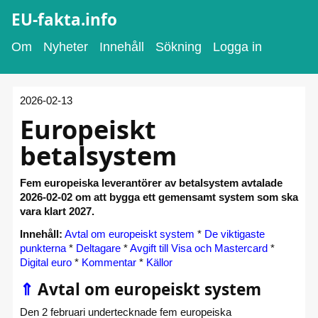
EU-fakta.info
Om
Nyheter
Innehåll
Sökning
Logga in
2026-02-13
Europeiskt
betalsystem
Fem europeiska leverantörer av betalsystem avtalade
2026-02-02 om att bygga ett gemensamt system som ska
vara klart 2027.
Innehåll:
Avtal om europeiskt system
*
De viktigaste
punkterna
*
Deltagare
*
Avgift till Visa och Mastercard
*
Digital euro
*
Kommentar
*
Källor
⇑
Avtal om europeiskt system
Den 2 februari undertecknade fem europeiska