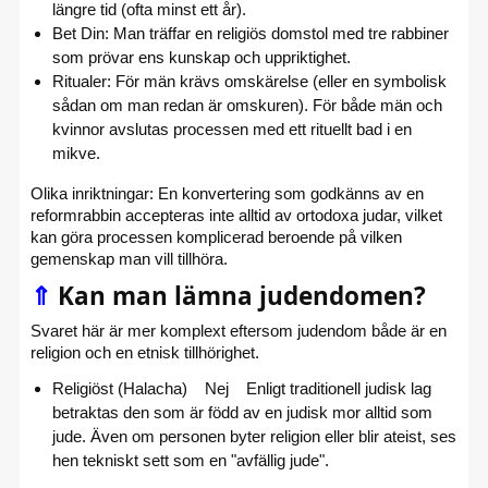
längre tid (ofta minst ett år).
Bet Din: Man träffar en religiös domstol med tre rabbiner
som prövar ens kunskap och uppriktighet.
Ritualer: För män krävs omskärelse (eller en symbolisk
sådan om man redan är omskuren). För både män och
kvinnor avslutas processen med ett rituellt bad i en
mikve.
Olika inriktningar: En konvertering som godkänns av en
reformrabbin accepteras inte alltid av ortodoxa judar, vilket
kan göra processen komplicerad beroende på vilken
gemenskap man vill tillhöra.
⇑
Kan man lämna judendomen?
Svaret här är mer komplext eftersom judendom både är en
religion och en etnisk tillhörighet.
Religiöst (Halacha) Nej Enligt traditionell judisk lag
betraktas den som är född av en judisk mor alltid som
jude. Även om personen byter religion eller blir ateist, ses
hen tekniskt sett som en "avfällig jude".