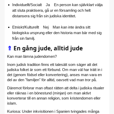
Individuellt/Socialt Ja En person kan självklart välja
att sluta praktisera, gå ur en församling och helt
distansera sig från sin judiska identitet.
Etniskt/Kulturellt Nej Man kan inte ändra sitt
biologiska ursprung eller den historia man bär med sig
från sin familj.
⇑
En gång jude, alltid jude
Kan man lämna judendomen?
Inom judisk tradition finns ett talesätt som säger att det
judiska folket är som ett förbund. Om man väl har trätt in i
det (genom födsel eller konvertering), anses man vara en
del av den "familjen" för alltid, oavsett vad man tror på.
Däremot förlorar man oftast rätten att delta i judiska ritualer
eller räknas i en bönestund (minjan) om man aktivt
konverterar till en annan religion, som kristendomen eller
islam.
Kuriosa: Under inkvisitionen i Spanien tvingades många