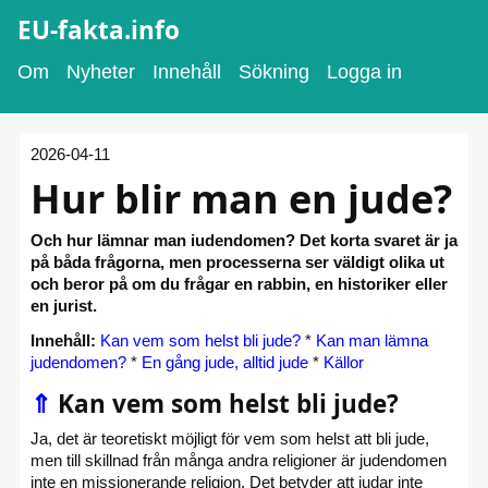
EU-fakta.info
Om
Nyheter
Innehåll
Sökning
Logga in
2026-04-11
Hur blir man en jude?
Och hur lämnar man iudendomen? Det korta svaret är ja
på båda frågorna, men processerna ser väldigt olika ut
och beror på om du frågar en rabbin, en historiker eller
en jurist.
Innehåll:
Kan vem som helst bli jude?
*
Kan man lämna
judendomen?
*
En gång jude, alltid jude
*
Källor
⇑
Kan vem som helst bli jude?
Ja, det är teoretiskt möjligt för vem som helst att bli jude,
men till skillnad från många andra religioner är judendomen
inte en missionerande religion. Det betyder att judar inte