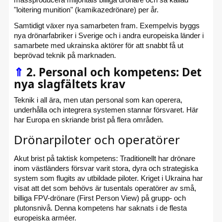
"loitering munition" (kamikazedrönare) per år.
Samtidigt växer nya samarbeten fram. Exempelvis byggs
nya drönarfabriker i Sverige och i andra europeiska länder i
samarbete med ukrainska aktörer för att snabbt få ut
beprövad teknik på marknaden.
⇑
2. Personal och kompetens: Det
nya slagfältets krav
Teknik i all ära, men utan personal som kan operera,
underhålla och integrera systemen stannar försvaret. Här
har Europa en skriande brist på flera områden.
Drönarpiloter och operatörer
Akut brist på taktisk kompetens: Traditionellt har drönare
inom västländers försvar varit stora, dyra och strategiska
system som flugits av utbildade piloter. Kriget i Ukraina har
visat att det som behövs är tusentals operatörer av små,
billiga FPV-drönare (First Person View) på grupp- och
plutonsnivå. Denna kompetens har saknats i de flesta
europeiska arméer.