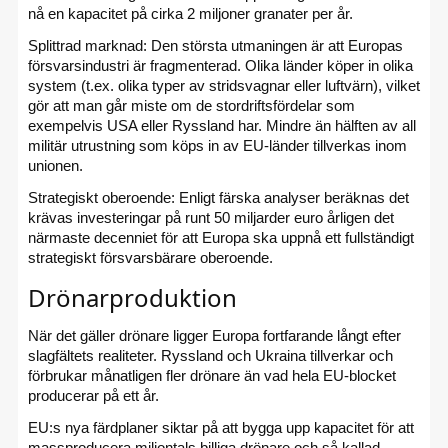
nå en kapacitet på cirka 2 miljoner granater per år.
Splittrad marknad: Den största utmaningen är att Europas
försvarsindustri är fragmenterad. Olika länder köper in olika
system (t.ex. olika typer av stridsvagnar eller luftvärn), vilket
gör att man går miste om de stordriftsfördelar som
exempelvis USA eller Ryssland har. Mindre än hälften av all
militär utrustning som köps in av EU-länder tillverkas inom
unionen.
Strategiskt oberoende: Enligt färska analyser beräknas det
krävas investeringar på runt 50 miljarder euro årligen det
närmaste decenniet för att Europa ska uppnå ett fullständigt
strategiskt försvarsbärare oberoende.
Drönarproduktion
När det gäller drönare ligger Europa fortfarande långt efter
slagfältets realiteter. Ryssland och Ukraina tillverkar och
förbrukar månatligen fler drönare än vad hela EU-blocket
producerar på ett år.
EU:s nya färdplaner siktar på att bygga upp kapacitet för att
massproducera miljontals billiga drönare och så kallad