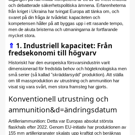
och debatterade säkerhetspolitiska ämnena. Erfarenheterna
från kriget i Ukraina har tvingat Europa att tänka om, och
svaret på din fråga är tvådelat: kapaciteten och
kompetensen håller på att byggas upp i ett rasande tempo,
men de akuta bristerna och utmaningarna är fortfarande
mycket stora.
⇑
1. Industriell kapacitet: Från
fredsekonomi till högvarv
Historiskt har den europeiska försvarsindustrin varit
dimensionerad för fredstida behov och högteknologiska men
små serier (så kallad "skräddarsydd" produktion). Att ställa
om till massproduktion av utrustning och ammunition har
visat sig vara svårt, men stora framsteg har gjorts.
Konventionell utrustning och
ammunition&d=ändringsdatum
Artilleriammunition: Detta var Europas absolut största
flaskhals efter 2022. Genom EU-initiativ har produktionen av
155 mm artillerigranater skalats upp kraftigt och beräknas