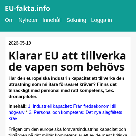
EU-fakta.info
Om
Nyheter
Innehåll
Sökning
Logga in
2026-05-19
Klarar EU att tillverka
de vapen som behövs
Har den europeiska industrin kapacitet att tillverka den
utrustning som militära försvaret kräver? Finns det
tillräckligt med personal med rätt kompetens, t.ex.
drönarpiloter.
Innehåll:
1. Industriell kapacitet: Från fredsekonomi till
högvarv
*
2. Personal och kompetens: Det nya slagfältets
krav
Frågan om den europeiska försvarsindustrins kapacitet och
tillgången på rätt militär kompetens är ett av de mest kritiska