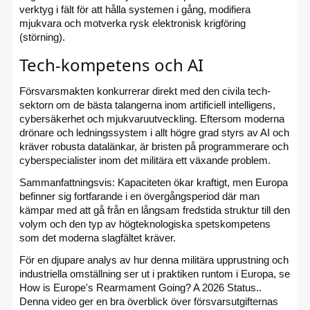
verktyg i fält för att hålla systemen i gång, modifiera
mjukvara och motverka rysk elektronisk krigföring
(störning).
Tech-kompetens och AI
Försvarsmakten konkurrerar direkt med den civila tech-
sektorn om de bästa talangerna inom artificiell intelligens,
cybersäkerhet och mjukvaruutveckling. Eftersom moderna
drönare och ledningssystem i allt högre grad styrs av AI och
kräver robusta datalänkar, är bristen på programmerare och
cyberspecialister inom det militära ett växande problem.
Sammanfattningsvis: Kapaciteten ökar kraftigt, men Europa
befinner sig fortfarande i en övergångsperiod där man
kämpar med att gå från en långsam fredstida struktur till den
volym och den typ av högteknologiska spetskompetens
som det moderna slagfältet kräver.
För en djupare analys av hur denna militära upprustning och
industriella omställning ser ut i praktiken runtom i Europa, se
How is Europe's Rearmament Going? A 2026 Status..
Denna video ger en bra överblick över försvarsutgifternas