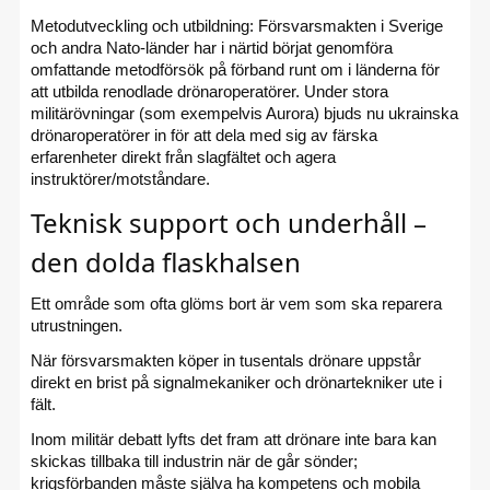
Metodutveckling och utbildning: Försvarsmakten i Sverige
och andra Nato-länder har i närtid börjat genomföra
omfattande metodförsök på förband runt om i länderna för
att utbilda renodlade drönaroperatörer. Under stora
militärövningar (som exempelvis Aurora) bjuds nu ukrainska
drönaroperatörer in för att dela med sig av färska
erfarenheter direkt från slagfältet och agera
instruktörer/motståndare.
Teknisk support och underhåll –
den dolda flaskhalsen
Ett område som ofta glöms bort är vem som ska reparera
utrustningen.
När försvarsmakten köper in tusentals drönare uppstår
direkt en brist på signalmekaniker och drönartekniker ute i
fält.
Inom militär debatt lyfts det fram att drönare inte bara kan
skickas tillbaka till industrin när de går sönder;
krigsförbanden måste själva ha kompetens och mobila