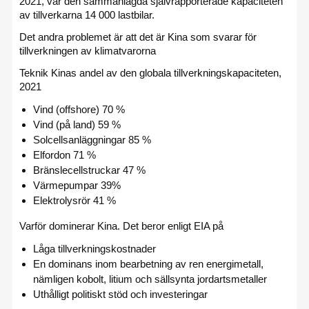
2021, var den sammanlagda självrapporterade kapaciteten
av tillverkarna 14 000 lastbilar.
Det andra problemet är att det är Kina som svarar för
tillverkningen av klimatvarorna
Teknik Kinas andel av den globala tillverkningskapaciteten,
2021
Vind (offshore) 70 %
Vind (på land) 59 %
Solcellsanläggningar 85 %
Elfordon 71 %
Bränslecellstruckar 47 %
Värmepumpar 39%
Elektrolysrör 41 %
Varför dominerar Kina. Det beror enligt EIA på
Låga tillverkningskostnader
En dominans inom bearbetning av ren energimetall,
nämligen kobolt, litium och sällsynta jordartsmetaller
Uthålligt politiskt stöd och investeringar