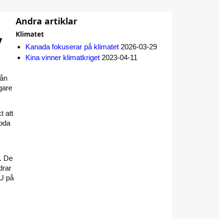
Andra artiklar
v
Klimatet
Kanada fokuserar på klimatet
2026-03-29
Kina vinner klimatkriget
2023-04-11
rån
gare
t att
goda
l. De
drar
EU på