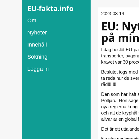
EU-fakta.info
2023-03-14
Om
EU: Ny
Nyheter
på min
Innehåll
I dag beslöt EU-p
transporter, byggn
Sökning
kravet var 30 proce
Logga in
Beslutet togs med 4
ta reda hur de sve
råd!!!!!!!
Den som har haft a
Polfjärd. Hon säger
nya reglerna kring
och att de kryphål 
allvar är en global
Det är ett uttaland
Nu ska parlamente