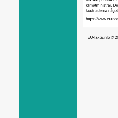
klimatministrar. De
kostnaderna något 
https://www.europar
EU-fakta.info © 2