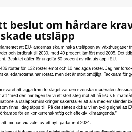
tt beslut om hårdare kra
skade utsläpp
arlamentet att EU-ländernas ska minska utsläppen av växthusgaser f
ader och jordbruk till 2030. med 40 procent jämfört med 2005. Det tidi
nt. Beslutet gäller för ungefär 60 procent av alla utsläpp i EU.
86 röster för, 132 röster emot och 10 nedlagda röster. Jag har försök
nska ledamöterna har röstat, men det är stört omöjligt. Tacksam för 
nsvaret att lägga fram förslaget var den svenska moderaten Jessica
 att ”med den här lagen tar vi ett stort steg mot att nå EU:s klimatmå
 nationella utsläppsminskningar säkerställer att alla medlemsländer bi
som finns i dag täpps till. På det sättet skickar vi en tydlig signal att 
 förkämpe för en konkurrenskraftig och effektiv klimatagenda.”
e att minnas vid valet av ett nytt parlament 2024.
ts beslut förhandlas med ministerrådet, dvs med medlemsländernas