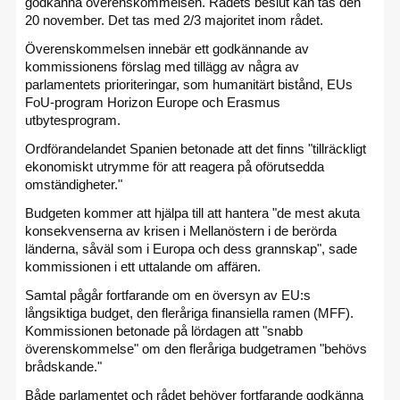
godkänna överenskommelsen. Rådets beslut kan tas den
20 november. Det tas med 2/3 majoritet inom rådet.
Överenskommelsen innebär ett godkännande av
kommissionens förslag med tillägg av några av
parlamentets prioriteringar, som humanitärt bistånd, EUs
FoU-program Horizon Europe och Erasmus
utbytesprogram.
Ordförandelandet Spanien betonade att det finns "tillräckligt
ekonomiskt utrymme för att reagera på oförutsedda
omständigheter."
Budgeten kommer att hjälpa till att hantera "de mest akuta
konsekvenserna av krisen i Mellanöstern i de berörda
länderna, såväl som i Europa och dess grannskap", sade
kommissionen i ett uttalande om affären.
Samtal pågår fortfarande om en översyn av EU:s
långsiktiga budget, den fleråriga finansiella ramen (MFF).
Kommissionen betonade på lördagen att "snabb
överenskommelse" om den fleråriga budgetramen "behövs
brådskande."
Både parlamentet och rådet behöver fortfarande godkänna