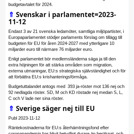
budgetavtalet för 2024.
⇑
Svenskar i parlamentet=2023-
11-12
Endast 3 av 21 svenska ledamöter, samtliga miljöpartister, i
Europaparlamentet stödjer parlaments förslag om tillägg till
budgeten för EU för åren 2024-2027 med ytterligare 10
miljarder euro till närmare 76 miljarder euro.
Enligt parlamentet bör medlemsländerna säga ja till den
extra höjningen för att stärka områden som migration,
externa utmaningar, EU:s strategiska självständighet och för
att förbättra EU:s krishanteringsförmåga.
Budgetuttalandet antogs med 393 ja-röster mot 136 nej och
92 nedlagda röster. SD, M och KD röstade nej medan S, L,
C och V lade ner sina röster.
⇑
Sverige säger nej till EU
Publ 2023-11-12
Räntekostnaderna för EU:s återhämtningsfond efter
coronapandemin har blivit betydligt dyrare än beräknat, och