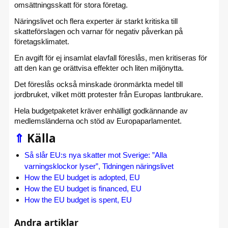
omsättningsskatt för stora företag.
Näringslivet och flera experter är starkt kritiska till
skatteförslagen och varnar för negativ påverkan på
företagsklimatet.
En avgift för ej insamlat elavfall föreslås, men kritiseras för
att den kan ge orättvisa effekter och liten miljönytta.
Det föreslås också minskade öronmärkta medel till
jordbruket, vilket mött protester från Europas lantbrukare.
Hela budgetpaketet kräver enhälligt godkännande av
medlemsländerna och stöd av Europaparlamentet.
⇑
Källa
Så slår EU:s nya skatter mot Sverige: ”Alla
varningsklockor lyser”, Tidningen näringslivet
How the EU budget is adopted, EU
How the EU budget is financed, EU
How the EU budget is spent, EU
Andra artiklar