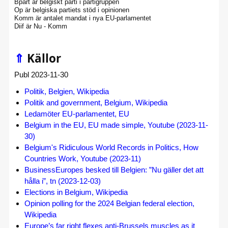
Bpart är belgiskt parti i partigruppen
Op är belgiska partiets stöd i opinionen
Komm är antalet mandat i nya EU-parlamentet
Diif är Nu - Komm
⇑
Källor
Publ 2023-11-30
Politik, Belgien, Wikipedia
Politik and government, Belgium, Wikipedia
Ledamöter EU-parlamentet, EU
Belgium in the EU, EU made simple, Youtube (2023-11-
30)
Belgium's Ridiculous World Records in Politics, How
Countries Work, Youtube (2023-11)
BusinessEuropes besked till Belgien: ”Nu gäller det att
hålla i”, tn (2023-12-03)
Elections in Belgium, Wikipedia
Opinion polling for the 2024 Belgian federal election,
Wikipedia
Europe’s far right flexes anti-Brussels muscles as it