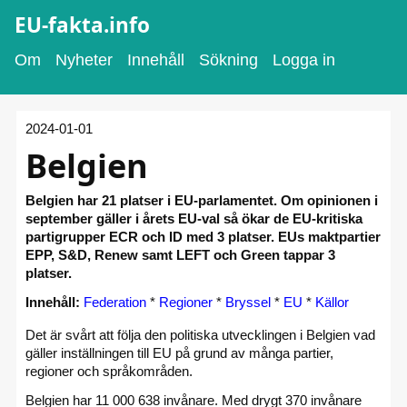
EU-fakta.info
Om
Nyheter
Innehåll
Sökning
Logga in
2024-01-01
Belgien
Belgien har 21 platser i EU-parlamentet. Om opinionen i
september gäller i årets EU-val så ökar de EU-kritiska
partigrupper ECR och ID med 3 platser. EUs maktpartier
EPP, S&D, Renew samt LEFT och Green tappar 3
platser.
Innehåll:
Federation
*
Regioner
*
Bryssel
*
EU
*
Källor
Det är svårt att följa den politiska utvecklingen i Belgien vad
gäller inställningen till EU på grund av många partier,
regioner och språkområden.
Belgien har 11 000 638 invånare. Med drygt 370 invånare