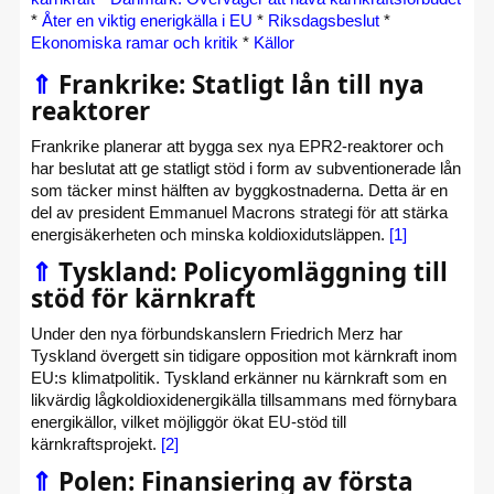
*
Åter en viktig enerigkälla i EU
*
Riksdagsbeslut
*
Ekonomiska ramar och kritik
*
Källor
⇑
Frankrike: Statligt lån till nya
reaktorer
Frankrike planerar att bygga sex nya EPR2-reaktorer och
har beslutat att ge statligt stöd i form av subventionerade lån
som täcker minst hälften av byggkostnaderna. Detta är en
del av president Emmanuel Macrons strategi för att stärka
energisäkerheten och minska koldioxidutsläppen.
[1]
⇑
Tyskland: Policyomläggning till
stöd för kärnkraft
Under den nya förbundskanslern Friedrich Merz har
Tyskland övergett sin tidigare opposition mot kärnkraft inom
EU:s klimatpolitik. Tyskland erkänner nu kärnkraft som en
likvärdig lågkoldioxidenergikälla tillsammans med förnybara
energikällor, vilket möjliggör ökat EU-stöd till
kärnkraftsprojekt.
[2]
⇑
Polen: Finansiering av första