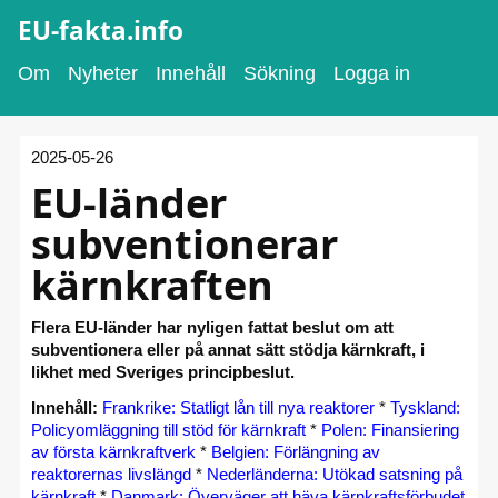
EU-fakta.info
Om
Nyheter
Innehåll
Sökning
Logga in
2025-05-26
EU-länder
subventionerar
kärnkraften
Flera EU-länder har nyligen fattat beslut om att
subventionera eller på annat sätt stödja kärnkraft, i
likhet med Sveriges principbeslut.
Innehåll:
Frankrike: Statligt lån till nya reaktorer
*
Tyskland:
Policyomläggning till stöd för kärnkraft
*
Polen: Finansiering
av första kärnkraftverk
*
Belgien: Förlängning av
reaktorernas livslängd
*
Nederländerna: Utökad satsning på
kärnkraft
*
Danmark: Överväger att häva kärnkraftsförbudet