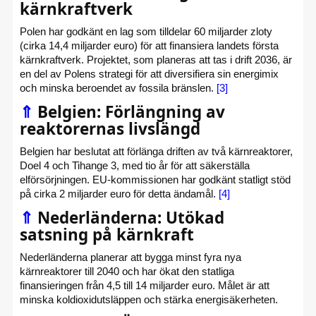
kärnkraftverk
Polen har godkänt en lag som tilldelar 60 miljarder zloty
(cirka 14,4 miljarder euro) för att finansiera landets första
kärnkraftverk. Projektet, som planeras att tas i drift 2036, är
en del av Polens strategi för att diversifiera sin energimix
och minska beroendet av fossila bränslen.
[3]
⇑
Belgien: Förlängning av
reaktorernas livslängd
Belgien har beslutat att förlänga driften av två kärnreaktorer,
Doel 4 och Tihange 3, med tio år för att säkerställa
elförsörjningen. EU-kommissionen har godkänt statligt stöd
på cirka 2 miljarder euro för detta ändamål.
[4]
⇑
Nederländerna: Utökad
satsning på kärnkraft
Nederländerna planerar att bygga minst fyra nya
kärnreaktorer till 2040 och har ökat den statliga
finansieringen från 4,5 till 14 miljarder euro. Målet är att
minska koldioxidutsläppen och stärka energisäkerheten.