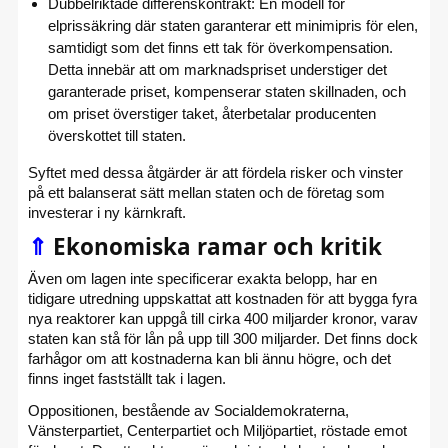
Dubbelriktade differenskontrakt: En modell för
elprissäkring där staten garanterar ett minimipris för elen,
samtidigt som det finns ett tak för överkompensation.
Detta innebär att om marknadspriset understiger det
garanterade priset, kompenserar staten skillnaden, och
om priset överstiger taket, återbetalar producenten
överskottet till staten.
Syftet med dessa åtgärder är att fördela risker och vinster
på ett balanserat sätt mellan staten och de företag som
investerar i ny kärnkraft.
⇑
Ekonomiska ramar och kritik
Även om lagen inte specificerar exakta belopp, har en
tidigare utredning uppskattat att kostnaden för att bygga fyra
nya reaktorer kan uppgå till cirka 400 miljarder kronor, varav
staten kan stå för lån på upp till 300 miljarder. Det finns dock
farhågor om att kostnaderna kan bli ännu högre, och det
finns inget fastställt tak i lagen.
Oppositionen, bestående av Socialdemokraterna,
Vänsterpartiet, Centerpartiet och Miljöpartiet, röstade emot