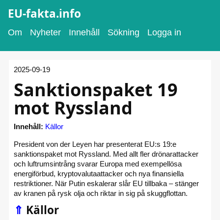
EU-fakta.info
Om
Nyheter
Innehåll
Sökning
Logga in
2025-09-19
Sanktionspaket 19
mot Ryssland
Innehåll:
Källor
President von der Leyen har presenterat EU:s 19:e
sanktionspaket mot Ryssland. Med allt fler drönarattacker
och luftrumsintrång svarar Europa med exempellösa
energiförbud, kryptovalutaattacker och nya finansiella
restriktioner. När Putin eskalerar slår EU tillbaka – stänger
av kranen på rysk olja och riktar in sig på skuggflottan.
⇑
Källor