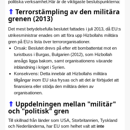
politiska verksamhet.Här är de viktigaste beslutspunkterna:
⇑
Terrorstämpling av den militära
grenen (2013)
Det mest betydelsefulla beslutet fattades i juli 2013, då EU:s
utrikesministrar enades om att föra upp Hizbollahs militära
gren på EU:s lista över terrororganisationer.
Orsak: Beslutet drevs på efter ett bombattentat mot en
turistbuss i Burgas, Bulgarien (2012), som Hizbollah
ansågs ligga bakom, samt organisationens växande
inblandning i kriget i Syrien.
Konsekvens: Detta innebär att Hizbollahs militära
tillgångar inom EU ska frysas och att det är förbjudet att
finansiera eller stödja den militära delen av
organisationen.
⇑
Uppdelningen mellan "militär"
och "politisk" gren
Till skillnad från länder som USA, Storbritannien, Tyskland
och Nederländerna, har EU som helhet valt att
inte