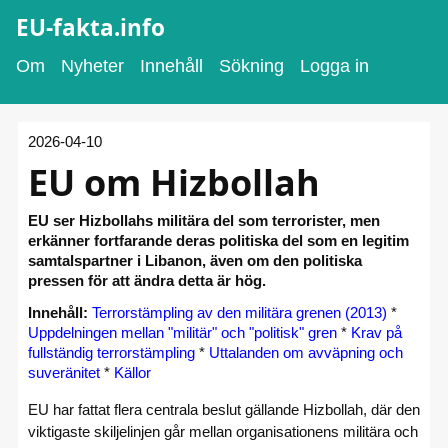
EU-fakta.info
Om
Nyheter
Innehåll
Sökning
Logga in
2026-04-10
EU om Hizbollah
EU ser Hizbollahs militära del som terrorister, men
erkänner fortfarande deras politiska del som en legitim
samtalspartner i Libanon, även om den politiska
pressen för att ändra detta är hög.
Innehåll:
Terrorstämpling av den militära grenen (2013)
*
Uppdelningen mellan "militär" och "politisk" gren
*
Krav på
fullständig terrorstämpling
*
Uttalanden om avväpning och
suveränitet
*
Källor
EU har fattat flera centrala beslut gällande Hizbollah, där den
viktigaste skiljelinjen går mellan organisationens militära och