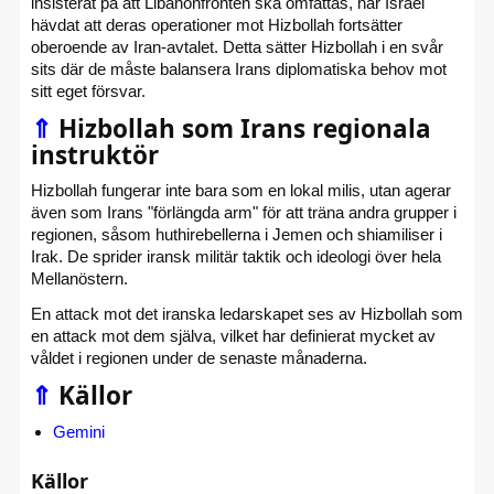
insisterat på att Libanonfronten ska omfattas, har Israel
hävdat att deras operationer mot Hizbollah fortsätter
oberoende av Iran-avtalet. Detta sätter Hizbollah i en svår
sits där de måste balansera Irans diplomatiska behov mot
sitt eget försvar.
⇑
Hizbollah som Irans regionala
instruktör
Hizbollah fungerar inte bara som en lokal milis, utan agerar
även som Irans "förlängda arm" för att träna andra grupper i
regionen, såsom huthirebellerna i Jemen och shiamiliser i
Irak. De sprider iransk militär taktik och ideologi över hela
Mellanöstern.
En attack mot det iranska ledarskapet ses av Hizbollah som
en attack mot dem själva, vilket har definierat mycket av
våldet i regionen under de senaste månaderna.
⇑
Källor
Gemini
Källor