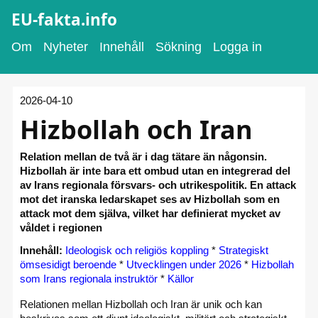
EU-fakta.info
Om
Nyheter
Innehåll
Sökning
Logga in
2026-04-10
Hizbollah och Iran
Relation mellan de två är i dag tätare än någonsin.
Hizbollah är inte bara ett ombud utan en integrerad del
av Irans regionala försvars- och utrikespolitik. En attack
mot det iranska ledarskapet ses av Hizbollah som en
attack mot dem själva, vilket har definierat mycket av
våldet i regionen
Innehåll:
Ideologisk och religiös koppling
*
Strategiskt
ömsesidigt beroende
*
Utvecklingen under 2026
*
Hizbollah
som Irans regionala instruktör
*
Källor
Relationen mellan Hizbollah och Iran är unik och kan