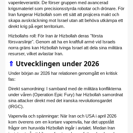
vapenleverantör. De förser gruppen med avancerad
krigsmateriel som precisionsstyrda robotar och drönare. För
Iran fungerar Hizbollah som ett sätt att projicera makt och
skapa avskräckning mot Israel utan att behöva utkämpa ett
direkt krig på eget territorium.
Hizbollahs roll: För Iran är Hizbollah deras "första
försvarslinje". Genom att ha en kraftfull armé vid Israels
norra gräns kan Hizbollah tvinga Israel att dela sina militära
resurser, vilket avlastar Iran.
⇑
Utvecklingen under 2026
Under början av 2026 har relationen genomgått en kritisk
fas:
Direkt samordning: I samband med de militära konflikterna
under våren (Operation Epic Fury) har Hizbollah samordnat
sina attacker direkt med det iranska revolutionsgardet
(IRGC).
Vapenvila och spänningar: När Iran och USA i april 2026
kom överens om en kortare vapenvila, har det uppstått
frågor om huruvida Hizbollah ingår i avtalet. Medan Iran