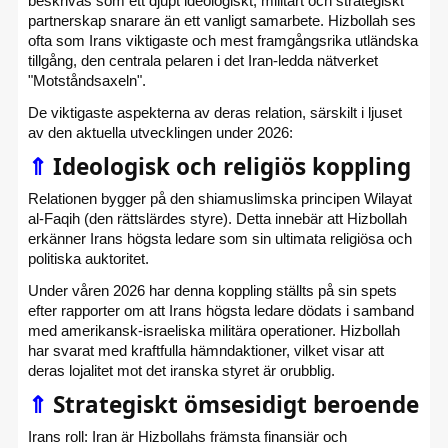
beskrivas som ett djupt ideologiskt, militärt och strategiskt
partnerskap snarare än ett vanligt samarbete. Hizbollah ses
ofta som Irans viktigaste och mest framgångsrika utländska
tillgång, den centrala pelaren i det Iran-ledda nätverket
"Motståndsaxeln".
De viktigaste aspekterna av deras relation, särskilt i ljuset
av den aktuella utvecklingen under 2026:
⇑
Ideologisk och religiös koppling
Relationen bygger på den shiamuslimska principen Wilayat
al-Faqih (den rättslärdes styre). Detta innebär att Hizbollah
erkänner Irans högsta ledare som sin ultimata religiösa och
politiska auktoritet.
Under våren 2026 har denna koppling ställts på sin spets
efter rapporter om att Irans högsta ledare dödats i samband
med amerikansk-israeliska militära operationer. Hizbollah
har svarat med kraftfulla hämndaktioner, vilket visar att
deras lojalitet mot det iranska styret är orubblig.
⇑
Strategiskt ömsesidigt beroende
Irans roll: Iran är Hizbollahs främsta finansiär och