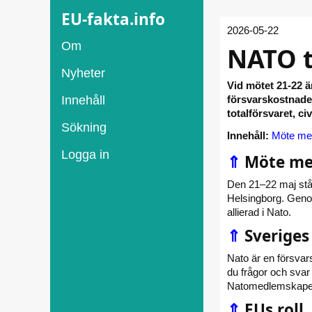
EU-fakta.info
2026-05-22
Om
NATO t
Nyheter
Vid mötet 21-22 är
Innehåll
försvarskostnad
totalförsvaret, ci
Sökning
Innehåll:
Möte med
Logga in
⇑
Möte med
Den 21–22 maj står
Helsingborg. Genom
allierad i Nato.
⇑
Sveriges 
Nato är en försvars
du frågor och svar
Natomedlemskapet 
⇑
EUs roll