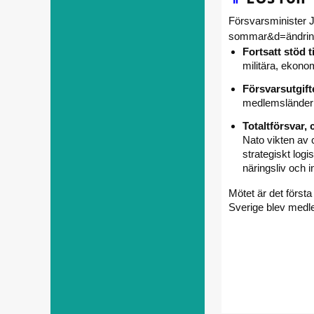
Försvarsminister 
sommar&d=ändrin
Fortsatt stöd t
militära, ekono
Försvarsutgift
medlemsländerna
Totaltförsvar, 
Nato vikten av 
strategiskt log
näringsliv och in
Mötet är det först
Sverige blev medle