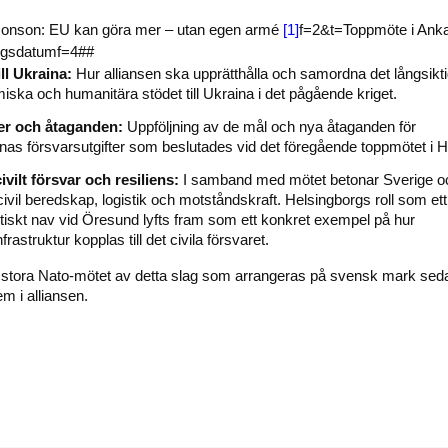
Jonson: EU kan göra mer – utan egen armé
[1]
f=2&t=Toppmöte i Anka
gsdatumf=4##
ill Ukraina:
Hur alliansen ska upprätthålla och samordna det långsikt
miska och humanitära stödet till Ukraina i det pågående kriget.
er och åtaganden:
Uppföljning av de mål och nya åtaganden för
s försvarsutgifter som beslutades vid det föregående toppmötet i 
civilt försvar och resiliens:
I samband med mötet betonar Sverige o
civil beredskap, logistik och motståndskraft. Helsingborgs roll som ett
istiskt nav vid Öresund lyfts fram som ett konkret exempel på hur
frastruktur kopplas till det civila försvaret.
a stora Nato-mötet av detta slag som arrangeras på svensk mark sed
m i alliansen.