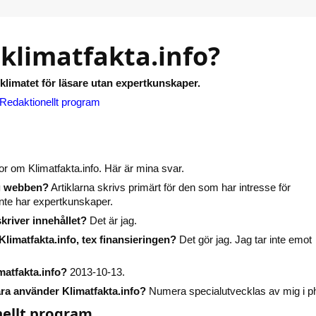
 klimatfakta.info?
limatet för läsare utan expertkunskaper.
Redaktionellt program
ågor om Klimatfakta.info. Här är mina svar.
sig webben?
Artiklarna skrivs primärt för den som har intresse för
inte har expertkunskaper.
skriver innehållet?
Det är jag.
Klimatfakta.info, tex finansieringen?
Det gör jag. Jag tar inte emot
matfakta.info?
2013-10-13.
ra använder Klimatfakta.info?
Numera specialutvecklas av mig i p
ellt program