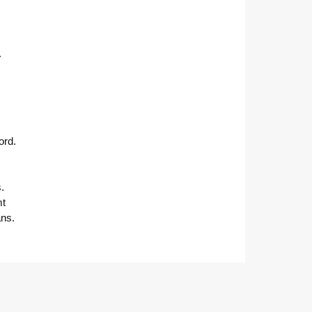
.
ord.
.
t
ans.