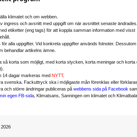
gälla klimatet och om webben.
 av ingress och avsnitt med uppgift om när avsnittet senaste ändrades
 med etiketter (eng tags) för att koppla samman information med visst
håll.
 för alla uppgifter. Vid konkreta uppgifter används fotnoter. Dessutom
m behandlar artikelns ämne.
ra så korta som möjligt, med korta stycken, korta meningar och korta 
t).
än 14 dagar markeras med
NYTT
.
a svenska. Fackuttryck ska i möjligaste mån förenklas eller förklaras
a och större ändringar publiceras på
webbens sida på Facebook
sam
min egen FB-sida
, Klimatsans, Sanningen om klimatet och Klimatbal
© 2026