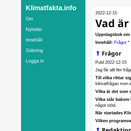
Klimatfakta.info
2022-12-15
Vad är
Om
Nyheter
Uppslagsbok om k
Innehåll
Innehåll:
Frågor
*
Sökning
⇑
Frågor
Logga in
Publ 2022-12-15
Jag får allt fler fr
Till vilka riktar 
klimatfrågan men 
Vilka är det som 
Vilka står bakom 
något stöd.
När startades Kli
Vilken programva
⇑
Redaktion