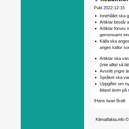
Publ 2022-12-15
Innehållet ska 
Artiklar består
Artiklar förses
gemensamt inne
Källa ska anges
anges källor so
Artiklar ska va
(Inte alltid så lät
Avsnitt yngre 
Språket ska var
Uppgifter om ny
ibland även på
/Hans Iwan Bratt
Klimatfakta.info 