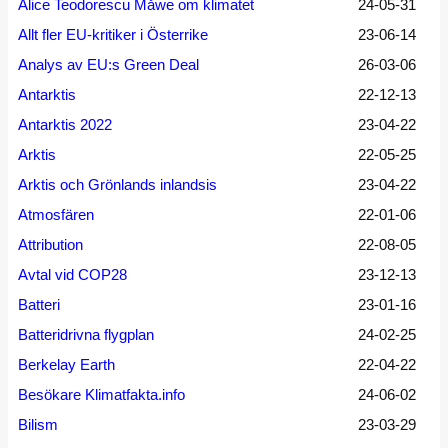
Alice Teodorescu Måwe om klimatet
24-05-31
Allt fler EU-kritiker i Österrike
23-06-14
Analys av EU:s Green Deal
26-03-06
Antarktis
22-12-13
Antarktis 2022
23-04-22
Arktis
22-05-25
Arktis och Grönlands inlandsis
23-04-22
Atmosfären
22-01-06
Attribution
22-08-05
Avtal vid COP28
23-12-13
Batteri
23-01-16
Batteridrivna flygplan
24-02-25
Berkelay Earth
22-04-22
Besökare Klimatfakta.info
24-06-02
Bilism
23-03-29