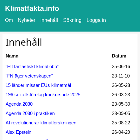
Klimatfakta.info
Om
Nyheter
Innehåll
Sökning
Logga in
Innehåll
Namn
Datum
"Ett fantastiskt klimatjobb"
25-06-16
"FN äger vetenskapen"
23-11-10
15 länder missar EUs klimatmål
26-05-28
196 solcellsföretag konkursade 2025
26-03-23
Agenda 2030
23-05-30
Agenda 2030 i praktiken
23-09-05
AI revolutionerar klimatforskningen
25-08-22
Alex Epstein
26-04-29