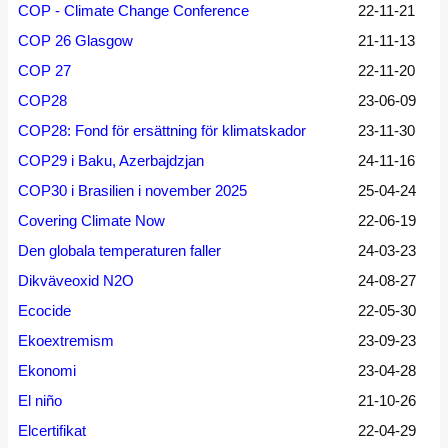
COP - Climate Change Conference
22-11-21
COP 26 Glasgow
21-11-13
COP 27
22-11-20
COP28
23-06-09
COP28: Fond för ersättning för klimatskador
23-11-30
COP29 i Baku, Azerbajdzjan
24-11-16
COP30 i Brasilien i november 2025
25-04-24
Covering Climate Now
22-06-19
Den globala temperaturen faller
24-03-23
Dikväveoxid N2O
24-08-27
Ecocide
22-05-30
Ekoextremism
23-09-23
Ekonomi
23-04-28
El niño
21-10-26
Elcertifikat
22-04-29