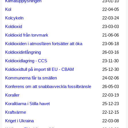
Klimatupplysningen
23-01-10
Kol
22-04-05
Kolcykeln
22-03-24
Koldioxid
23-03-03
Koldioxid från torvmark
21-06-06
Koldioxiden i atmosfären fortsätter att öka
23-06-18
Koldioxidinfångning
26-03-16
Koldioxidlagring - CCS
23-11-30
Koldioxidtull på import till EU - CBAM
25-12-30
Kommunerna får ta smällen
24-02-06
Konferens om att snabbavveckla fossilbränsle
26-05-03
Koraller
22-03-19
Korallöarna i Stilla havet
25-12-23
Kraftvärme
22-12-15
Kriget i Ukraina
22-03-08