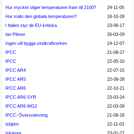
Hur mycket stiger temperaturen fram till 2100?
24-11-05
Hur mäts den globala temperaturen?
18-10-28
I Italien styr de EU-kritiska
23-06-17
Ian Plimer
26-03-09
Ingen vill bygga vindkraftverken
24-12-07
IPCC
21-08-27
IPCC
22-05-10
IPCC AR4
22-07-15
IPCC AR5
22-08-28
IPCC AR6
22-10-21
IPCC AR6 SYR
23-03-24
IPCC AR6 WG2
22-03-08
IPCC: Översvämning
21-08-18
Isbjörn
22-11-03
Iskärnor
23-01-27