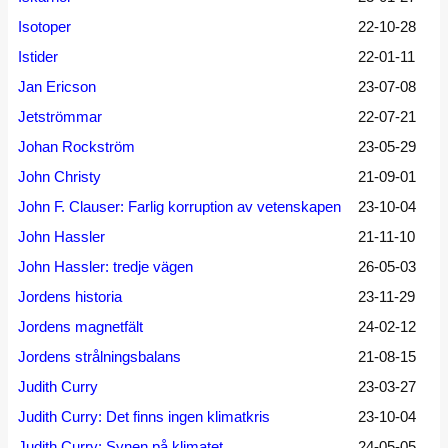
Isotoper
22-10-28
Istider
22-01-11
Jan Ericson
23-07-08
Jetströmmar
22-07-21
Johan Rockström
23-05-29
John Christy
21-09-01
John F. Clauser: Farlig korruption av vetenskapen
23-10-04
John Hassler
21-11-10
John Hassler: tredje vägen
26-05-03
Jordens historia
23-11-29
Jordens magnetfält
24-02-12
Jordens strålningsbalans
21-08-15
Judith Curry
23-03-27
Judith Curry: Det finns ingen klimatkris
23-10-04
Judith Curry: Synen på klimatet
24-05-05