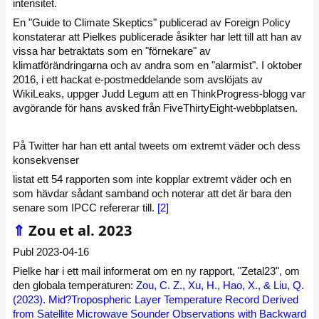
intensitet.
En "Guide to Climate Skeptics" publicerad av Foreign Policy
konstaterar att Pielkes publicerade åsikter har lett till att han av
vissa har betraktats som en "förnekare" av
klimatförändringarna och av andra som en "alarmist". I oktober
2016, i ett hackat e-postmeddelande som avslöjats av
WikiLeaks, uppger Judd Legum att en ThinkProgress-blogg var
avgörande för hans avsked från FiveThirtyEight-webbplatsen.
På Twitter har han ett antal tweets om extremt väder och dess
konsekvenser
listat ett 54 rapporten som inte kopplar extremt väder och en
som hävdar sådant samband och noterar att det är bara den
senare som IPCC refererar till.
[2]
⇑
Zou et al. 2023
Publ 2023-04-16
Pielke har i ett mail informerat om en ny rapport, "Zetal23", om
den globala temperaturen:
Zou, C. Z., Xu, H., Hao, X., & Liu, Q.
(2023). Mid?Tropospheric Layer Temperature Record Derived
from Satellite Microwave Sounder Observations with Backward