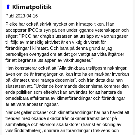
⇑
Klimatpolitik
Publ 2023-04-16
Pielke har också skrivit mycket om klimatpolitiken. Han
accepterar IPCC:s syn på den underliggande vetenskapen och
säger: "IPCC har dragit slutsatsen att utsläpp av växthusgaser
till följd av mänsklig aktivitet är en viktig drivkraft för
förändringar i klimatet. Och bara på denna grund är jag
personligen övertygad om att det gör vettigt att vidta åtgärder
för att begränsa utsläppen av växthusgaser."
Han konstaterar också att "Alla tänkbara utsläppsminskningar,
även om de är framgångsrika, kan inte ha en märkbar inverkan
på klimatet under många decennier", och från detta drar han
slutsatsen att, "Under de kommande decennierna kommer den
enda politiken som effektivt kan användas för att hantera de
omedelbara effekterna av klimatförändringar och förändringar
är att vara anpassningsbar."
När det gäller orkaner och klimatförändringar har han hävdat att
trenden med ökande skador från orkaner främst beror på
samhälleliga och ekonomiska faktorer (främst en ökning av
välståndstätheten), snarare än förändringar i frekvens och