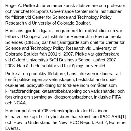
Roger A. Pielke Jr. är en amerikansk statsvetare och professor
och var chef för Sports Governance Center inom Institutionen
för friidrott vid Center for Science and Technology Policy
Research vid University of Colorado Boulder.
Han tjänstgjorde tidigare i programmet för miljöstudier och var
fellow vid Cooperative Institute for Research in Environmental
Sciences (CIRES) där han tjänstgjorde som chef för Center for
Science and Technology Policy Research vid University of
Colorado Boulder från 2001 till 2007. Pielke var gästforskare
vid Oxford Universitys Saïd Business School läsåret 2007–
2008. Han är hedersdoktor vid Linköpings universitet
Pielke är en produktiv författare, hans intressen inkluderar att
förstå politiseringen av vetenskapen; beslutsfattande under
osäkerhet; policyutbildning för forskare inom områden som
klimatförändringar, katastrofbekämpning och världshandel; och
forskning om styrning av idrottsorganisationer, inklusive FIFA
och NCAA.
Han har publicerat 708 vetenskapliga texter bl.a. inom
klimatvetenskap. I sitt nyhetsbrev har skrivit om IPCC AR6.
[1]
och How to Understand the New IPCC Report: Part 2, Extreme
Events.