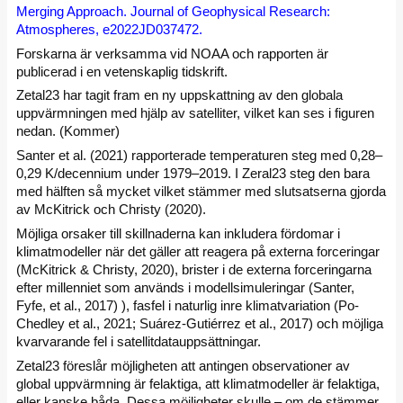
Merging Approach. Journal of Geophysical Research:
Atmospheres, e2022JD037472.
Forskarna är verksamma vid NOAA och rapporten är
publicerad i en vetenskaplig tidskrift.
Zetal23 har tagit fram en ny uppskattning av den globala
uppvärmningen med hjälp av satelliter, vilket kan ses i figuren
nedan. (Kommer)
Santer et al. (2021) rapporterade temperaturen steg med 0,28–
0,29 K/decennium under 1979–2019. I Zeral23 steg den bara
med hälften så mycket vilket stämmer med slutsatserna gjorda
av McKitrick och Christy (2020).
Möjliga orsaker till skillnaderna kan inkludera fördomar i
klimatmodeller när det gäller att reagera på externa forceringar
(McKitrick & Christy, 2020), brister i de externa forceringarna
efter millenniet som används i modellsimuleringar (Santer,
Fyfe, et al., 2017) ), fasfel i naturlig inre klimatvariation (Po-
Chedley et al., 2021; Suárez-Gutiérrez et al., 2017) och möjliga
kvarvarande fel i satellitdatauppsättningar.
Zetal23 föreslår möjligheten att antingen observationer av
global uppvärmning är felaktiga, att klimatmodeller är felaktiga,
eller kanske båda. Dessa möjligheter skulle – om de stämmer