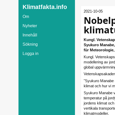
Klimatfakta.info
2021-10-05
Nobelp
Om
klimat
Nyheter
Innehåll
Kungl. Vetenskaps
Sökning
Syukuro Manabe, 
für Meteorologie
Logga in
Kungl. Vetenskapsa
modellering av jorde
global uppvärmnin
Vetenskapsakadem
"Syukuro Manabe oc
klimat och hur vi m
Syukuro Manabe vis
temperatur på jord
jordens klimat och
vertikala transpor
klimatmodeller.