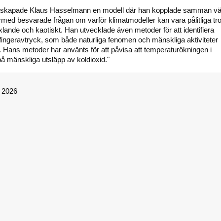
are skapade Klaus Hasselmann en modell där han kopplade samman v
rmed besvarade frågan om varför klimatmodeller kan vara pålitliga tro
xlande och kaotiskt. Han utvecklade även metoder för att identifiera
, fingeravtryck, som både naturliga fenomen och mänskliga aktiviteter
. Hans metoder har använts för att påvisa att temperaturökningen i
å mänskliga utsläpp av koldioxid."
© 2026