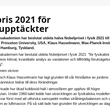
ris 2021 för
upptäckter
akademien har beslutat utdela halva Nobelpriset i fysik 2021 till
Princeton University, USA, Klaus Hasselmann, Max-Planck-Insti
, Hamburg, Tyskland.
kademien har beslutat utdela Nobelpriset i fysik 2021 ”för fysikalisk
ns klimat, kvantitativ analys av variationer och tillförlitlig förutsägels
g”.
ien skriver
h Klaus Hasselmann har lagt grunden till vår förståelse av jordens
änniskor bidrar till dess förändringar.
ade hur ökad koldioxid-halt i atmosfären ger upphov till högre
ytan. Under 1960-talet ledde han utvecklingen av fysikaliska modeller
 var först med att utforska samspelet mellan strålningsbalansen och 
ten av luftmassor. På så sätt lade han grunden för utvecklingen av da