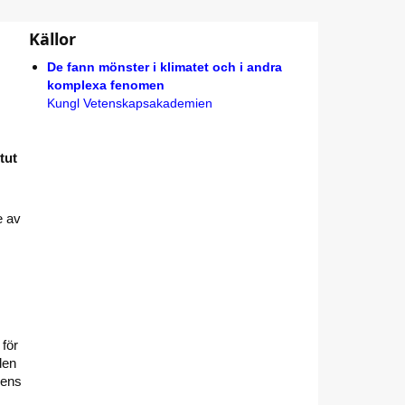
Källor
De fann mönster i klimatet och i andra
komplexa fenomen
Kungl Vetenskapsakademien
tut
e av
 för
den
gens