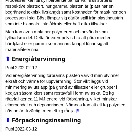
Processen kan bli dyr beroende på hur väl man sorterat
respektive plastsort, hur gammal plasten är (plast har en
begränsad teknisk livslängd) samt kostnaden för maskiner och
processen i sig. Bäst lämpar sig därför spill från plastindustrin
som inte blandats, inte åldrats eller haft olika tillsatser.
Man kan även mala ner polymeren och använda som
fyllnadsmedel. Detta är exempelvis bra att göra med en
härdplast eller gummi som annars knappt lönar sig att
materialåtervinna.
⇑
Energiåtervinning
Publ 2202-02-12
Vid energiåtervinning förbränns plasten varvid man utvinner
elkraft och värme för uppvärmning. Stor vikt läggs vid
minimering av utsläpp (på grund av tillsatser eller grupper i
kedjan såsom klor) samt restavfall i form av aska. Ett kg
råavfall ger ca 11 MJ energi vid förbränning, vilket minskar
elberoendet och deponeringen. Nämnas kan att ett kg polyeten
nästan är likvärdigt med ett kg råolja.
[9]
⇑
Förpackningsinsamling
Publ 2022-03-12