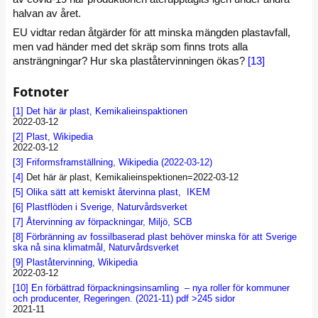
halvan av året.
EU vidtar redan åtgärder för att minska mängden plastavfall,
men vad händer med det skräp som finns trots alla
ansträngningar? Hur ska plaståtervinningen ökas?
[13]
Fotnoter
[1]
Det här är plast, Kemikalieinspaktionen
2022-03-12
[2]
Plast, Wikipedia
2022-03-12
[3]
Friformsframställning, Wikipedia (2022-03-12)
[4]
Det här är plast, Kemikalieinspektionen=2022-03-12
[5]
Olika sätt att kemiskt återvinna plast, IKEM
[6]
Plastflöden i Sverige, Naturvårdsverket
[7]
Återvinning av förpackningar, Miljö, SCB
[8]
Förbränning av fossilbaserad plast behöver minska för att Sverige
ska nå sina klimatmål, Naturvårdsverket
[9]
Plaståtervinning, Wikipedia
2022-03-12
[10]
En förbättrad förpackningsinsamling – nya roller för kommuner
och producenter, Regeringen. (2021-11) pdf >245 sidor
2021-11