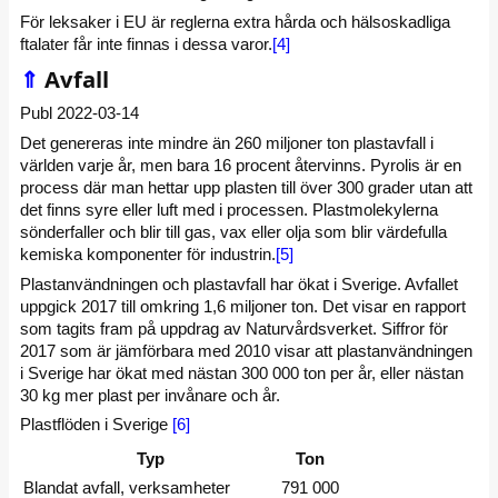
För leksaker i EU är reglerna extra hårda och hälsoskadliga
ftalater får inte finnas i dessa varor.
[4]
⇑
Avfall
Publ 2022-03-14
Det genereras inte mindre än 260 miljoner ton plastavfall i
världen varje år, men bara 16 procent återvinns. Pyrolis är en
process där man hettar upp plasten till över 300 grader utan att
det finns syre eller luft med i processen. Plastmolekylerna
sönderfaller och blir till gas, vax eller olja som blir värdefulla
kemiska komponenter för industrin.
[5]
Plastanvändningen och plastavfall har ökat i Sverige. Avfallet
uppgick 2017 till omkring 1,6 miljoner ton. Det visar en rapport
som tagits fram på uppdrag av Naturvårdsverket. Siffror för
2017 som är jämförbara med 2010 visar att plastanvändningen
i Sverige har ökat med nästan 300 000 ton per år, eller nästan
30 kg mer plast per invånare och år.
Plastflöden i Sverige
[6]
Typ
Ton
Blandat avfall, verksamheter
791 000