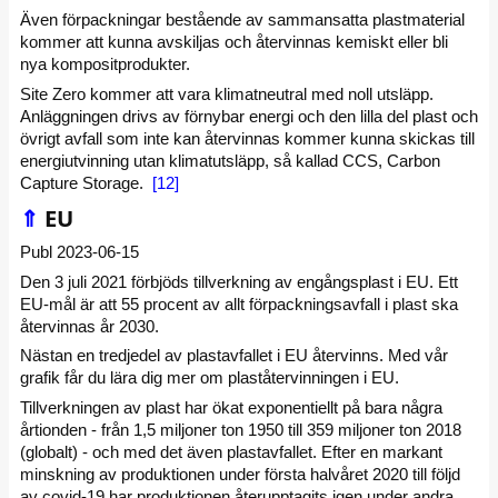
Även förpackningar bestående av sammansatta plastmaterial
kommer att kunna avskiljas och återvinnas kemiskt eller bli
nya kompositprodukter.
Site Zero kommer att vara klimatneutral med noll utsläpp.
Anläggningen drivs av förnybar energi och den lilla del plast och
övrigt avfall som inte kan återvinnas kommer kunna skickas till
energiutvinning utan klimatutsläpp, så kallad CCS, Carbon
Capture Storage.
[12]
⇑
EU
Publ 2023-06-15
Den 3 juli 2021 förbjöds tillverkning av engångsplast i EU. Ett
EU-mål är att 55 procent av allt förpackningsavfall i plast ska
återvinnas år 2030.
Nästan en tredjedel av plastavfallet i EU återvinns. Med vår
grafik får du lära dig mer om plaståtervinningen i EU.
Tillverkningen av plast har ökat exponentiellt på bara några
årtionden - från 1,5 miljoner ton 1950 till 359 miljoner ton 2018
(globalt) - och med det även plastavfallet. Efter en markant
minskning av produktionen under första halvåret 2020 till följd
av covid-19 har produktionen återupptagits igen under andra