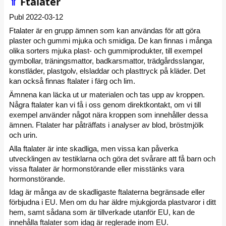
⇑
Ftalater
Publ 2022-03-12
Ftalater är en grupp ämnen som kan användas för att göra
plaster och gummi mjuka och smidiga. De kan finnas i många
olika sorters mjuka plast- och gummiprodukter, till exempel
gymbollar, träningsmattor, badkarsmattor, trädgårdsslangar,
konstläder, plastgolv, elsladdar och plasttryck på kläder. Det
kan också finnas ftalater i färg och lim.
Ämnena kan läcka ut ur materialen och tas upp av kroppen.
Några ftalater kan vi få i oss genom direktkontakt, om vi till
exempel använder något nära kroppen som innehåller dessa
ämnen. Ftalater har påträffats i analyser av blod, bröstmjölk
och urin.
Alla ftalater är inte skadliga, men vissa kan påverka
utvecklingen av testiklarna och göra det svårare att få barn och
vissa ftalater är hormonstörande eller misstänks vara
hormonstörande.
Idag är många av de skadligaste ftalaterna begränsade eller
förbjudna i EU. Men om du har äldre mjukgjorda plastvaror i ditt
hem, samt sådana som är tillverkade utanför EU, kan de
innehålla ftalater som idag är reglerade inom EU.