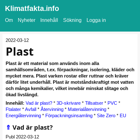
Klimatfakta.info
Om
Nyheter
Innehåll
Sökning
Logga in
2022-03-12
Plast
Plast är ett material som används inom alla
samhällsområden, t.ex. förpackningar, isolering, kläder och
mycket mera. Plast varken rostar eller ruttnar och kräver
därför litet underhåll. Plast är motståndskraftigt mot vatten
och många kemikalier, vilket innebär minskat slitage och
ökad livslängd.
Innehåll:
Vad är plast?
*
3D-skrivare
*
Tillsatser
*
PVC
*
Ftalater
*
Avfall
*
Återvinning
*
Materialåtervinning
*
Energiåtervinning
*
Förpackningsinsamling
*
Site Zero
*
EU
⇑
Vad är plast?
Publ 2022-03-12