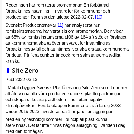
Regeringen har remitterat promemorian En förbättrad
förpackningsinsamling – nya roller för kommuner och
producenter. Remisstiden utlöpte 2022-02-07.
[10]
Svenskt Producentansvar
[11]
har analyserat hur
remissinstanserna har yttrat sig om promemorian. Den visar
att 65% av remissinstanserna (106 av 164 st) stödjer förslaget
att kommunerna ska ta över ansvaret för insamling av
förpackningsavfall och att näringslivet ska ersätta kommunerna
för detta. På flera punkter är dock remissinstanserna tydligt
kritiska.
⇑
Site Zero
Publ 2022-03-13
I Motala bygger Svensk Plaståtervinng Site Zero som kommer
att återvinna alla våra producentkunders plastförpackningar
och skapa cirkulära plastflöden – helt utan negativ
klimatpåverkan. Första etappen kommer att stå färdig 2023.
Under 2019-2023 investeras ca 1 miljard i anläggningen.
Med en ny teknologi kommer i princip all plast kunna
återvinnas. Det lär inte finnas någon anläggning i världen i dag
med den förmågan.