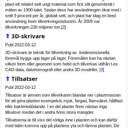
plast ett relativt sett ungt material som fick sitt genombrott i
mitten av 1900-talet. Sedan dess har användningen ökat med i
snitt 9 procent per år, globalt sett, och plast har idag en bred
användning inom tillverkningsindustrin. År 2009 var
tillverkningen 230 miljoner ton.
[2]
⇑
3D-skrivare
Publ 2022-03-12
3D-skrivare är teknik för tillverkning av tredimensionella
föremål byggs upp lager på lager. Föremålen kan ha nästan
vilken form eller geometri som helst och tillverkas utifrån t.ex.
CAD-data, datortomografi eller andra 3D-modeller.
[3]
⇑
Tillsatser
Publ 2022-03-12
Tillsatser är ämnen som tillverkaren blandar ner i plastmassan
för att göra plasten exempelvis mjuk, färgad, flamsäker, hållfast
eller bakteriedödande. I en del plaster finns nästan inga
tillsatser medan det i andra finns stora mängder.
Tillsatserna är till viss del rörliga inne i plasten och kan därför
med tiden komma upp på plastens yta och lämna plasten. De