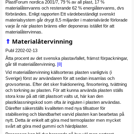
PlastForum nordica 2001/7, 79 % av all plast, 17 %
materialåtervanns och resterande 62 % energiåtervanns, dvs
förbrändes. Enligt rapporten Ett värdebeständigt svenskt
materialsystem går drygt 8,5 miljarder i materialvärde förlorade
varje år när plasten bränns eller deponeras istället för att
materialåtervinnas.
⇑
Materialåtervinning
Publ 2202-02-13
Åtta procent av det svenska plastavfallet, främst förpackningar,
går till materialåtervinning.
[8]
Vid materialåtervinning källsorteras plasten vanligtvis (i
Sverige) först av användaren för att sedan insamlas och
grovsorteras. Efter det sker fraktionering, finsortering, tvättning
och torkning av plasten. För att kunna använda plasten ställs
stora krav på att rätt plastsort valts ut, här kan den
plastklassningskod som ofta är ingjuten i plasten användas.
Därefter säkerställs kvaliteten med nya tillsatser för
stabilisering och blandbarhet varvid plasten kan bearbetas på
nytt. Detta är enkelt att göra med termoplaster men mycket
svårt att göra med gummi och härdplaster.