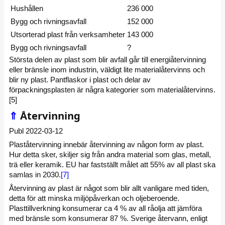
Hushållen
236 000
Bygg och rivningsavfall
152 000
Utsorterad plast från verksamheter
143 000
Bygg och rivningsavfall
?
Största delen av plast som blir avfall går till energiåtervinning
eller bränsle inom industrin, väldigt lite materialåtervinns och
blir ny plast. Pantflaskor i plast och delar av
förpackningsplasten är några kategorier som materialåtervinns.
[5]
⇑
Återvinning
Publ 2022-03-12
Plaståtervinning innebär återvinning av någon form av plast.
Hur detta sker, skiljer sig från andra material som glas, metall,
trä eller keramik. EU har fastställt målet att 55% av all plast ska
samlas in 2030.
[7]
Återvinning av plast är något som blir allt vanligare med tiden,
detta för att minska miljöpåverkan och oljeberoende.
Plasttillverkning konsumerar ca 4 % av all råolja att jämföra
med bränsle som konsumerar 87 %. Sverige återvann, enligt