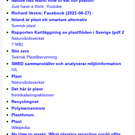
Nature has learnt how to eat our plastic!
Just have a think. Youtube
Richard Vestre; Facebook (2021-08-27) ·
Ibland är plast ett smartare alternativ
Svensk plast
Rapporten Kartläggning av plastflöden i Sverige (pdf 2
Naturvårdsverket
7 MB)
Site zero
Svensk Plaståtervinning
SMED sammanställer och analyserar miljöinformation
IVL
Plast
Naturvårdsverket
Det här är plast
Kemikalieinspaktionen
Recyclingnet
Polymercentrum
Plastforum
Plast
Wikipedia
No time to waste: What plastics recycling could offer