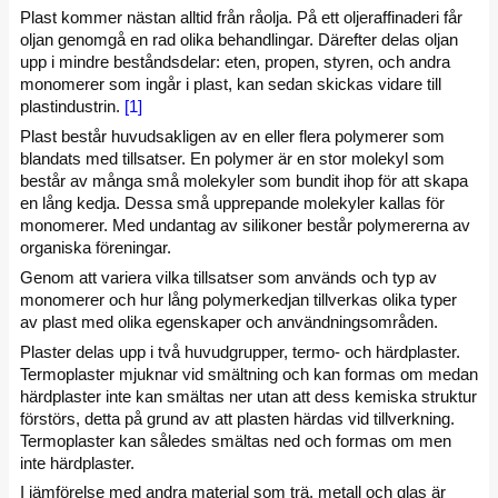
Plast kommer nästan alltid från råolja. På ett oljeraffinaderi får
oljan genomgå en rad olika behandlingar. Därefter delas oljan
upp i mindre beståndsdelar: eten, propen, styren, och andra
monomerer som ingår i plast, kan sedan skickas vidare till
plastindustrin.
[1]
Plast består huvudsakligen av en eller flera polymerer som
blandats med tillsatser. En polymer är en stor molekyl som
består av många små molekyler som bundit ihop för att skapa
en lång kedja. Dessa små upprepande molekyler kallas för
monomerer. Med undantag av silikoner består polymererna av
organiska föreningar.
Genom att variera vilka tillsatser som används och typ av
monomerer och hur lång polymerkedjan tillverkas olika typer
av plast med olika egenskaper och användningsområden.
Plaster delas upp i två huvudgrupper, termo- och härdplaster.
Termoplaster mjuknar vid smältning och kan formas om medan
härdplaster inte kan smältas ner utan att dess kemiska struktur
förstörs, detta på grund av att plasten härdas vid tillverkning.
Termoplaster kan således smältas ned och formas om men
inte härdplaster.
I jämförelse med andra material som trä, metall och glas är