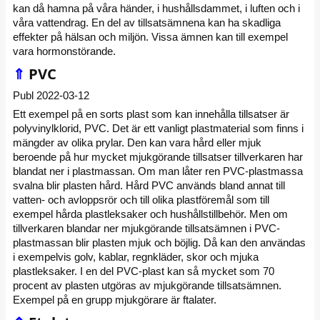
kan då hamna på våra händer, i hushållsdammet, i luften och i
våra vattendrag. En del av tillsatsämnena kan ha skadliga
effekter på hälsan och miljön. Vissa ämnen kan till exempel
vara hormonstörande.
⇑
PVC
Publ 2022-03-12
Ett exempel på en sorts plast som kan innehålla tillsatser är
polyvinylklorid, PVC. Det är ett vanligt plastmaterial som finns i
mängder av olika prylar. Den kan vara hård eller mjuk
beroende på hur mycket mjukgörande tillsatser tillverkaren har
blandat ner i plastmassan. Om man låter ren PVC-plastmassa
svalna blir plasten hård. Hård PVC används bland annat till
vatten- och avloppsrör och till olika plastföremål som till
exempel hårda plastleksaker och hushållstillbehör. Men om
tillverkaren blandar ner mjukgörande tillsatsämnen i PVC-
plastmassan blir plasten mjuk och böjlig. Då kan den användas
i exempelvis golv, kablar, regnkläder, skor och mjuka
plastleksaker. I en del PVC-plast kan så mycket som 70
procent av plasten utgöras av mjukgörande tillsatsämnen.
Exempel på en grupp mjukgörare är ftalater.