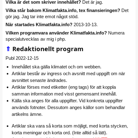
Vilka är det som skriver innehållet?
Det är jag.
Vilka står bakom Klimatfakta.info, tex finansieringen?
Det
gör jag. Jag tar inte emot något stöd.
När startades Klimatfakta.info?
2013-10-13.
Vilken programvara använder Klimatfakta.info?
Numera
specialutvecklas av mig i php.
⇑
Redaktionellt program
Publ 2022-12-15
Innehållet ska gälla klimatet och om webben.
Artiklar består av ingress och avsnitt med uppgift om när
avsnittet senaste ändrades.
Artiklar förses med etiketter (eng tags) för att koppla
samman information med visst gemensamt innehåll.
Källa ska anges för alla uppgifter. Vid konkreta uppgifter
används fotnoter. Dessutom anges källor som behandlar
artikelns ämne.
Artiklar ska vara så korta som möjligt, med korta stycken,
korta meningar och korta ord. (Inte alltid så lätt).