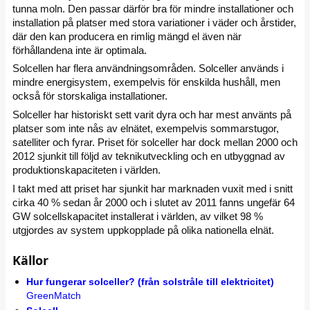
tunna moln. Den passar därför bra för mindre installationer och
installation på platser med stora variationer i väder och årstider,
där den kan producera en rimlig mängd el även när
förhållandena inte är optimala.
Solcellen har flera användningsområden. Solceller används i
mindre energisystem, exempelvis för enskilda hushåll, men
också för storskaliga installationer.
Solceller har historiskt sett varit dyra och har mest använts på
platser som inte nås av elnätet, exempelvis sommarstugor,
satelliter och fyrar. Priset för solceller har dock mellan 2000 och
2012 sjunkit till följd av teknikutveckling och en utbyggnad av
produktionskapaciteten i världen.
I takt med att priset har sjunkit har marknaden vuxit med i snitt
cirka 40 % sedan år 2000 och i slutet av 2011 fanns ungefär 64
GW solcellskapacitet installerat i världen, av vilket 98 %
utgjordes av system uppkopplade på olika nationella elnät.
Källor
Hur fungerar solceller? (från solstråle till elektricitet)
GreenMatch