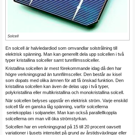
Solcell
En solcell är halvledardiod som omvandlar solstrålning till
elektrisk spänning. Man kan generellt dela upp solcellen i två
typer kristallina solceller samt tunnfilmssolceller.
Kristallina solcellen är mest förekommande idag då den har
högre verkningsgrad än tunnfilmsceller. Den består av kisel
som dopats med olika ämnen för att få önskad funktion. Den
kristallina solcellen kan även de delas upp i två typer,
polykristallina eller multikristallina och monokristallina solcell.
När solcellen belyses uppstår en elektrisk ström. Varje enskild
solcell får en ganska låg spänning, varför solcellerna
seriekopplas i solpaneler. Man kan också parallellkoppla
solcellerna om man vill öka strömstyrkan.
Solcellen har en verkningsgrad på 15 till 20 procent oavsett
variationer i ljusets intensitet på grund av årstidsväxlingar eller