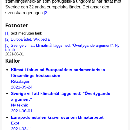
stämningsansökan som portugisiska ungdomar har riktat mot
Sverige och 32 andra europeiska länder. Det anser den
svenska regeringen.
[3]
Fotnoter
[1]
text med/utan länk
[2]
Europarådet, Wikipedia
[3]
Sverige vill att klimatmål läggs ned: ”Övertygande argument”, Ny
teknik
2021-06-01
Källor
Klimat i fokus på Europarådets parlamentariska
församlings höstsession
Riksdagen
2021-09-24
Sverige vill att klimatmål läggs ned: ”Övertygande
argument”
Ny teknik
2021-06-01
Europadomstolen kräver svar om klimatarbetet
Ekot
2021-03-11