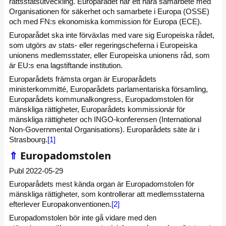
rättsstatsutveckling. Europarådet har ett nära samarbete med
Organisationen för säkerhet och samarbete i Europa (OSSE)
och med FN:s ekonomiska kommission för Europa (ECE).
Europarådet ska inte förväxlas med vare sig Europeiska rådet,
som utgörs av stats- eller regeringscheferna i Europeiska
unionens medlemsstater, eller Europeiska unionens råd, som
är EU:s ena lagstiftande institution.
Europarådets främsta organ är Europarådets
ministerkommitté, Europarådets parlamentariska församling,
Europarådets kommunalkongress, Europadomstolen för
mänskliga rättigheter, Europarådets kommissionär för
mänskliga rättigheter och INGO-konferensen (International
Non-Governmental Organisations). Europarådets säte är i
Strasbourg.
[1]
⇑
Europadomstolen
Publ 2022-05-29
Europarådets mest kända organ är Europadomstolen för
mänskliga rättigheter, som kontrollerar att medlemsstaterna
efterlever Europakonventionen.
[2]
Europadomstolen bör inte gå vidare med den