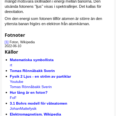
mängd motsvara skillnaden i energi mellan banorna. Den
utsända fotonens "ljus" visas i spektrallinjer. Det kallas för
deexitation.
Om den energi som fotonen tillför atomen är större än den
yttersta banan frigörs en elektron från atomkärnan.
Fotnoter
[1]
Foton, Wikipedia
2022-06-10
Källor
Matematiska symbollista
rt
Tomas Rönnåbakk Sverin
Fysik 2 Ljus - en ström av partiklar
Youtube
Tomas Rönnåbakk Sverin
Hur lång är en foton?
FoF
3.1 Bohrs modell för väteatomen
JohanMattefysik
Elektromagnetism. Wikipedia