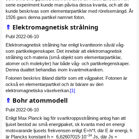
serie experiment kunde man påvisa dessa kvanta, och att de
kunde beskrivas som elementar­partiklar med rörelsemängd.
År
1926 gavs denna partikel namnet
foton
.
⇑
Elektromagnetisk strålning
Publ 2022-06-10
Elektromagnetisk strålning har enligt kvantteorin såväl våg-
som partikel­egenskaper. Det innebär att elektro­magnetisk
strålning och materia (små objekt som elementarpartiklar,
atomer och molekyler) har både våg- och partikelegenskaper.
Denna dualitet behandlas inom kvantmekaniken.
Fotonen beskrivs ibland därför som ett
vågpaket
. Fotonen är
också en elementarpartikel och är bärare av den
elektromagnetiska växelverkan.
[1]
⇑
Bohr atommodell
Publ 2022-06-10
Enligt Max Planck lag för svart­kroppsstrålning antog han att
ljuset bestod av små energipaket, sk kvanta med en energi
motsvarande ljusets frekvensen enligt E=h*f, där E är energi, h
−34
är Plancks konstant h = 6,62607015·10
Js, där Js =