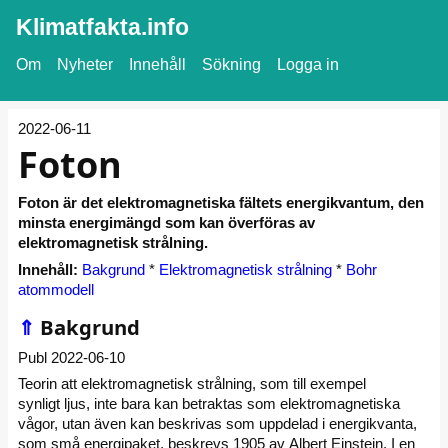
Klimatfakta.info
Om
Nyheter
Innehåll
Sökning
Logga in
2022-06-11
Foton
Foton är det elektromagnetiska fältets energikvantum, den
minsta energimängd som kan överföras av
elektromagnetisk strålning.
Innehåll:
Bakgrund
*
Elektromagnetisk strålning
*
Bohr
atommodell
⇑
Bakgrund
Publ 2022-06-10
Teorin att elektromagnetisk strålning, som till exempel
synligt ljus, inte bara kan betraktas som elektromagnetiska
vågor, utan även kan beskrivas som uppdelad i energikvanta,
som små energipaket, beskrevs 1905 av Albert Einstein.
I en