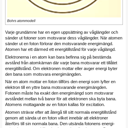
Bohrs atommodell
Varje grundämne har en egen uppsättning av våglängder och
sänder ut fotoner som motsvarar dess våglängder. När atomen
sänder ut en foton förlorar den motsvarande energimängd.
Atomen har ett därmed ett energitillstånd för varje våglängd.
Elektronerna i en atom kan bara befinna sig på bestämda
avstånd från atomkärnan där varje bana motsvarar ett tillåtet
energitillstånd. Om elektronen mottar eller avger energi byter
den bana som motsvara energimängden.
När en atom mottar en foton tillförs den energi som lyfter en
elektron till en yttre bana motsvarande energimängden.
Fotonen måste ha exakt den energi­mängd som motsvarar
avståndet mellan två banor för att elektronen ska byta bana.
Atomens mottagande av en foton kallas för excitation.
Atomen strävar efter att återgå till sitt normala energitillstånd
genom att sända ut en foton vilket innebär att elektroner
återförs till sin normala bana. Den utsända fotonens energi­