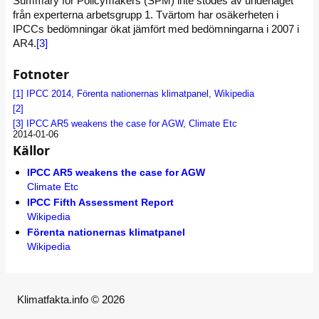
Summary for Policymakers (SPM) inte stödes av underlaget
från experterna arbetsgrupp 1. Tvärtom har osäkerheten i
IPCCs bedömningar ökat jämfört med bedömningarna i 2007 i
AR4.
[3]
Fotnoter
[1]
IPCC 2014, Förenta nationernas klimatpanel, Wikipedia
[2]
[3]
IPCC AR5 weakens the case for AGW, Climate Etc
2014-01-06
Källor
IPCC AR5 weakens the case for AGW
Climate Etc
IPCC Fifth Assessment Report
Wikipedia
Förenta nationernas klimatpanel
Wikipedia
Klimatfakta.info © 2026