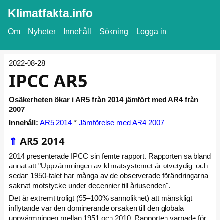
Klimatfakta.info
Om
Nyheter
Innehåll
Sökning
Logga in
2022-08-28
IPCC AR5
Osäkerheten ökar i AR5 från 2014 jämfört med AR4 från
2007
Innehåll:
AR5 2014
*
Jämförelse med AR4 2007
⇑
AR5 2014
2014 presenterade IPCC sin femte rapport. Rapporten sa bland
annat att "Uppvärmningen av klimatsystemet är otvetydig, och
sedan 1950-talet har många av de observerade förändringarna
saknat motstycke under decennier till årtusenden".
Det är extremt troligt (95–100% sannolikhet) att mänskligt
inflytande var den dominerande orsaken till den globala
uppvärmningen mellan 1951 och 2010. Rapporten varnade för