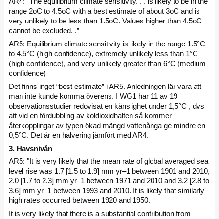
AR4: “The equilibrium climate sensitivity. . . is likely to be in the
range 2oC to 4.5oC with a best estimate of about 3oC and is
very unlikely to be less than 1.5oC. Values higher than 4.5oC
cannot be excluded. .”
AR5: Equilibrium climate sensitivity is likely in the range 1.5°C
to 4.5°C (high confidence), extremely unlikely less than 1°C
(high confidence), and very unlikely greater than 6°C (medium
confidence)
Det finns inget “best estimate” i AR5. Anledningen lär vara att
man inte kunde komma överens. I WG1 har 11 av 19
observationsstudier redovisat en känslighet under 1,5°C , dvs
att vid en fördubbling av koldioxidhalten så kommer
återkopplingar av typen ökad mängd vattenånga ge mindre en
0,5°C. Det är en halvering jämfört med AR4.
3. Havsnivån
AR5: "It is very likely that the mean rate of global averaged sea
level rise was 1.7 [1.5 to 1.9] mm yr–1 between 1901 and 2010,
2.0 [1.7 to 2.3] mm yr–1 between 1971 and 2010 and 3.2 [2.8 to
3.6] mm yr–1 between 1993 and 2010. It is likely that similarly
high rates occurred between 1920 and 1950.
It is very likely that there is a substantial contribution from