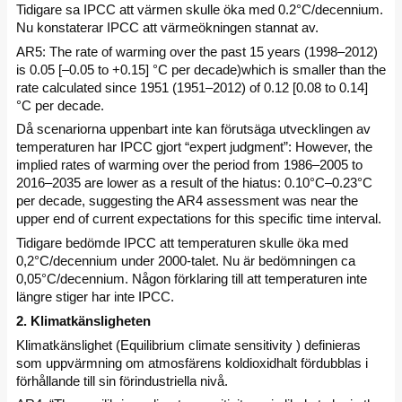
Tidigare sa IPCC att värmen skulle öka med 0.2°C/decennium.
Nu konstaterar IPCC att värmeökningen stannat av.
AR5: The rate of warming over the past 15 years (1998–2012)
is 0.05 [–0.05 to +0.15] °C per decade)which is smaller than the
rate calculated since 1951 (1951–2012) of 0.12 [0.08 to 0.14]
°C per decade.
Då scenariorna uppenbart inte kan förutsäga utvecklingen av
temperaturen har IPCC gjort “expert judgment”: However, the
implied rates of warming over the period from 1986–2005 to
2016–2035 are lower as a result of the hiatus: 0.10°C–0.23°C
per decade, suggesting the AR4 assessment was near the
upper end of current expectations for this specific time interval.
Tidigare bedömde IPCC att temperaturen skulle öka med
0,2°C/decennium under 2000-talet. Nu är bedömningen ca
0,05°C/decennium. Någon förklaring till att temperaturen inte
längre stiger har inte IPCC.
2. Klimatkänsligheten
Klimatkänslighet (Equilibrium climate sensitivity ) definieras
som uppvärmning om atmosfärens koldioxidhalt fördubblas i
förhållande till sin förindustriella nivå.