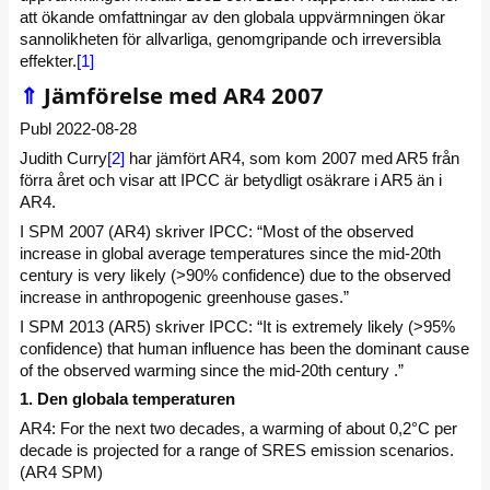
att ökande omfattningar av den globala uppvärmningen ökar
sannolikheten för allvarliga, genomgripande och irreversibla
effekter.
[1]
⇑
Jämförelse med AR4 2007
Publ 2022-08-28
Judith Curry
[2]
har jämfört AR4, som kom 2007 med AR5 från
förra året och visar att IPCC är betydligt osäkrare i AR5 än i
AR4.
I SPM 2007 (AR4) skriver IPCC: “Most of the observed
increase in global average temperatures since the mid-20th
century is very likely (>90% confidence) due to the observed
increase in anthropogenic greenhouse gases.”
I SPM 2013 (AR5) skriver IPCC: “It is extremely likely (>95%
confidence) that human influence has been the dominant cause
of the observed warming since the mid-20th century .”
1. Den globala temperaturen
AR4: For the next two decades, a warming of about 0,2°C per
decade is projected for a range of SRES emission scenarios.
(AR4 SPM)