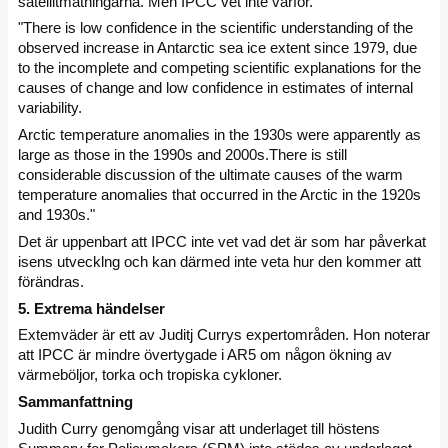
satellitmätningarna. Men IPCC vet inte varför.
"There is low confidence in the scientific understanding of the
observed increase in Antarctic sea ice extent since 1979, due
to the incomplete and competing scientific explanations for the
causes of change and low confidence in estimates of internal
variability.
Arctic temperature anomalies in the 1930s were apparently as
large as those in the 1990s and 2000s.There is still
considerable discussion of the ultimate causes of the warm
temperature anomalies that occurred in the Arctic in the 1920s
and 1930s."
Det är uppenbart att IPCC inte vet vad det är som har påverkat
isens utvecklng och kan därmed inte veta hur den kommer att
förändras.
5. Extrema händelser
Extemväder är ett av Juditj Currys expertområden. Hon noterar
att IPCC är mindre övertygade i AR5 om någon ökning av
värmeböljor, torka och tropiska cykloner.
Sammanfattning
Judith Curry genomgång visar att underlaget till höstens