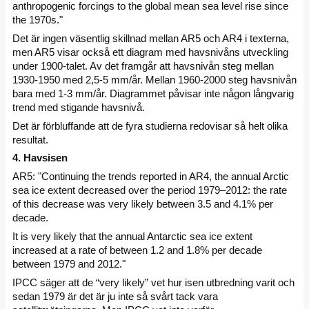
anthropogenic forcings to the global mean sea level rise since
the 1970s."
Det är ingen väsentlig skillnad mellan AR5 och AR4 i texterna,
men AR5 visar också ett diagram med havsnivåns utveckling
under 1900-talet. Av det framgår att havsnivån steg mellan
1930-1950 med 2,5-5 mm/år. Mellan 1960-2000 steg havsnivån
bara med 1-3 mm/år. Diagrammet påvisar inte någon långvarig
trend med stigande havsnivå.
Det är förbluffande att de fyra studierna redovisar så helt olika
resultat.
4. Havsisen
AR5: "Continuing the trends reported in AR4, the annual Arctic
sea ice extent decreased over the period 1979–2012: the rate
of this decrease was very likely between 3.5 and 4.1% per
decade.
It is very likely that the annual Antarctic sea ice extent
increased at a rate of between 1.2 and 1.8% per decade
between 1979 and 2012."
IPCC säger att de “very likely” vet hur isen utbredning varit och
sedan 1979 är det är ju inte så svårt tack vara