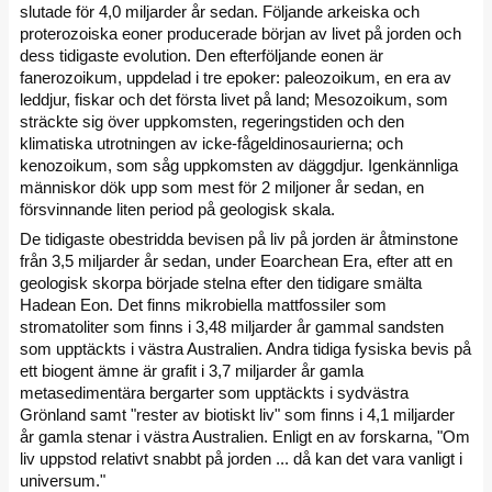
slutade för 4,0 miljarder år sedan. Följande arkeiska och
proterozoiska eoner producerade början av livet på jorden och
dess tidigaste evolution. Den efterföljande eonen är
fanerozoikum, uppdelad i tre epoker: paleozoikum, en era av
leddjur, fiskar och det första livet på land; Mesozoikum, som
sträckte sig över uppkomsten, regeringstiden och den
klimatiska utrotningen av icke-fågeldinosaurierna; och
kenozoikum, som såg uppkomsten av däggdjur. Igenkännliga
människor dök upp som mest för 2 miljoner år sedan, en
försvinnande liten period på geologisk skala.
De tidigaste obestridda bevisen på liv på jorden är åtminstone
från 3,5 miljarder år sedan, under Eoarchean Era, efter att en
geologisk skorpa började stelna efter den tidigare smälta
Hadean Eon. Det finns mikrobiella mattfossiler som
stromatoliter som finns i 3,48 miljarder år gammal sandsten
som upptäckts i västra Australien. Andra tidiga fysiska bevis på
ett biogent ämne är grafit i 3,7 miljarder år gamla
metasedimentära bergarter som upptäckts i sydvästra
Grönland samt "rester av biotiskt liv" som finns i 4,1 miljarder
år gamla stenar i västra Australien. Enligt en av forskarna, "Om
liv uppstod relativt snabbt på jorden ... då kan det vara vanligt i
universum."