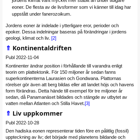
jordens klimat varit mycket mer stabilt än under tidigare
eoner. De flesta av de livsformer som vi känner till idag har
uppstått under fanerozoikum.
Jordens eoner är indelade i ytterligare eror, perioder och
epoker. Dessa indelningar baseras på förändringar i jordens
geologi, klimat och liv.
[2]
⇑
Kontinentaldriften
Publ 2022-11-04
Kontinenter ändrar position i förhållande till varandra enligt
teorin om plattektonik. För 150 miljoner år sedan fanns
superkontinenterna Laurasien och Gondwana. Plattornas
rörelser gör även att berg bildas eller att landet höjs och havens
form förändras. Detta hände till exempel för tre miljoner år
sedan, då Panamanäset bildades och stängde av utbytet av
vatten mellan Atlanten och Stilla Havet.
[3]
⇑
Liv uppkommer
Publ 2022-10-28
Den hadiska eonen representerar tiden före en pålitlig (fossil)
uppteckning av liv; det började med planetens bildande och