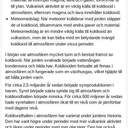
till ytan. Vulkanisk aktivitet är en viktig källa till koldioxid i
atmosfären, eftersom magma och lava innehåller koldioxid.
Meteornedslag: När meteorer kolliderar med jorden släpper
de ut koldioxid, tillsammans med andra gaser och material.
Meteornedslag är en mindre viktig källa till koldioxid än
vulkanism, men de kan bidra med en betydande mängd
koldioxid till atmosfären under vissa perioder.
I början var atmosfären mycket tunn och bestod främst av
koldioxid. När jorden svalnade började vattenångan
kondensera och bilda hav. Koldioxiden fortsatte att finnas i
atmosfären och fungerade som en växthusgas, vilket hjälpte till
att hålla jorden varm.
För cirka 2,5 miljarder år sedan började syreproduktionen i
haven. Syret började sakta sprida sig till atmosfären och
koldioxidhalten började minska. För cirka 600 miljoner år sedan
hade syrehalten i atmosfären ökat till en nivå som är jämförbar
med dagens nivå.
Koldioxidhalten i atmosfären har varierat under jordens historia.
Den har varit högre under perioder med mer vulkanisk aktivitet
och lägre under perioder med mer glaciärer. Den har också