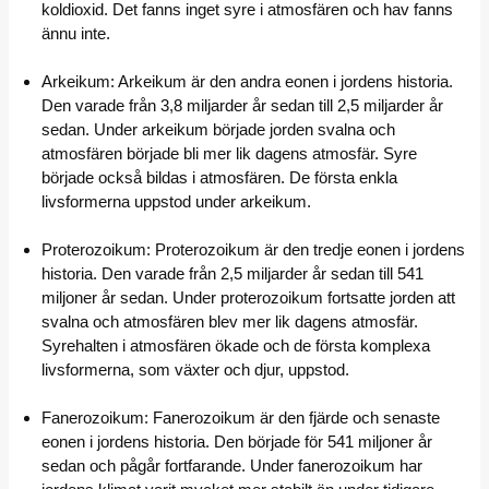
koldioxid. Det fanns inget syre i atmosfären och hav fanns
ännu inte.
Arkeikum: Arkeikum är den andra eonen i jordens historia.
Den varade från 3,8 miljarder år sedan till 2,5 miljarder år
sedan. Under arkeikum började jorden svalna och
atmosfären började bli mer lik dagens atmosfär. Syre
började också bildas i atmosfären. De första enkla
livsformerna uppstod under arkeikum.
Proterozoikum: Proterozoikum är den tredje eonen i jordens
historia. Den varade från 2,5 miljarder år sedan till 541
miljoner år sedan. Under proterozoikum fortsatte jorden att
svalna och atmosfären blev mer lik dagens atmosfär.
Syrehalten i atmosfären ökade och de första komplexa
livsformerna, som växter och djur, uppstod.
Fanerozoikum: Fanerozoikum är den fjärde och senaste
eonen i jordens historia. Den började för 541 miljoner år
sedan och pågår fortfarande. Under fanerozoikum har