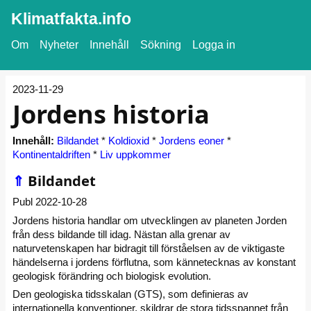
Klimatfakta.info
Om
Nyheter
Innehåll
Sökning
Logga in
2023-11-29
Jordens historia
Innehåll:
Bildandet
*
Koldioxid
*
Jordens eoner
*
Kontinentaldriften
*
Liv uppkommer
⇑
Bildandet
Publ 2022-10-28
Jordens historia handlar om utvecklingen av planeten Jorden
från dess bildande till idag. Nästan alla grenar av
naturvetenskapen har bidragit till förståelsen av de viktigaste
händelserna i jordens förflutna, som kännetecknas av konstant
geologisk förändring och biologisk evolution.
Den geologiska tidsskalan (GTS), som definieras av
internationella konventioner, skildrar de stora tidsspannet från