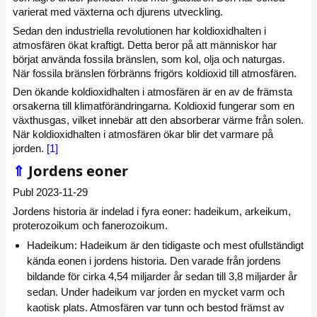
varierat med växterna och djurens utveckling.
Sedan den industriella revolutionen har koldioxidhalten i
atmosfären ökat kraftigt. Detta beror på att människor har
börjat använda fossila bränslen, som kol, olja och naturgas.
När fossila bränslen förbränns frigörs koldioxid till atmosfären.
Den ökande koldioxidhalten i atmosfären är en av de främsta
orsakerna till klimatförändringarna. Koldioxid fungerar som en
växthusgas, vilket innebär att den absorberar värme från solen.
När koldioxidhalten i atmosfären ökar blir det varmare på
jorden.
[1]
⇑
Jordens eoner
Publ 2023-11-29
Jordens historia är indelad i fyra eoner: hadeikum, arkeikum,
proterozoikum och fanerozoikum.
Hadeikum: Hadeikum är den tidigaste och mest ofullständigt
kända eonen i jordens historia. Den varade från jordens
bildande för cirka 4,54 miljarder år sedan till 3,8 miljarder år
sedan. Under hadeikum var jorden en mycket varm och
kaotisk plats. Atmosfären var tunn och bestod främst av