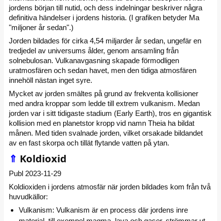
jordens början till nutid, och dess indelningar beskriver några
definitiva händelser i jordens historia. (I grafiken betyder Ma
"miljoner år sedan".)
Jorden bildades för cirka 4,54 miljarder år sedan, ungefär en
tredjedel av universums ålder, genom ansamling från
solnebulosan. Vulkanavgasning skapade förmodligen
uratmosfären och sedan havet, men den tidiga atmosfären
innehöll nästan inget syre.
Mycket av jorden smältes på grund av frekventa kollisioner
med andra kroppar som ledde till extrem vulkanism. Medan
jorden var i sitt tidigaste stadium (Early Earth), tros en gigantisk
kollision med en planetstor kropp vid namn Theia ha bildat
månen. Med tiden svalnade jorden, vilket orsakade bildandet
av en fast skorpa och tillät flytande vatten på ytan.
⇑
Koldioxid
Publ 2023-11-29
Koldioxiden i jordens atmosfär när jorden bildades kom från två
huvudkällor:
Vulkanism: Vulkanism är en process där jordens inre
material, till exempel magma, lava och gaser, strömmar ut