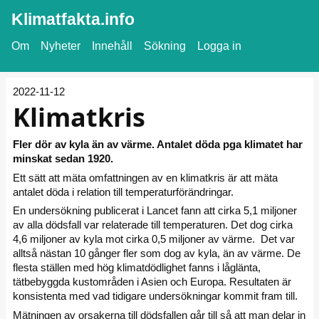
Klimatfakta.info
Om
Nyheter
Innehåll
Sökning
Logga in
2022-11-12
Klimatkris
Fler dör av kyla än av värme. Antalet döda pga klimatet har
minskat sedan 1920.
Ett sätt att mäta omfattningen av en klimatkris är att mäta
antalet döda i relation till temperatur­förändringar.
En undersökning publicerat i Lancet fann att cirka 5,1 miljoner
av alla dödsfall var relaterade till temperaturen. Det dog cirka
4,6 miljoner av kyla mot cirka 0,5 miljoner av värme. Det var
alltså nästan 10 gånger fler som dog av kyla, än av värme. De
flesta ställen med hög klimatdödlighet fanns i låglänta,
tätbebyggda kustområden i Asien och Europa. Resultaten är
konsistenta med vad tidigare undersökningar kommit fram till.
Mätningen av orsakerna till dödsfallen går till så att man delar in