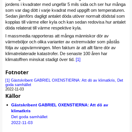
jordens i kvadrater med ungefär 5 mils sida och ser hur många
som var dag dött i varje kvadrat med uppgift om temperaturen.
Sedan jämförs dagligt antalet döda utöver normalt dödstal som
kopplas till värme eller kyla och kan sedan redovisa hur antalet
döda relaterat till värme respektive kyla.
I massmedia rapporteras att många människor dör av
värmeböljor och olika varianter av extremväder som påstås
följa av uppvärmningen. Men faktum är att allt färre dör av
klimatrelaterade katastrofer. De senaste 100 åren har
klimatoffren minskat stadigt över tid.
[1]
Fotnoter
[1]
Gästskribent GABRIEL OXENSTIERNA: Att dö av klimatkris, Det
goda samhället
2022-11-03
Källor
Gästskribent GABRIEL OXENSTIERNA: Att dö av
klimatkris
Det goda samhället
2022-11-03