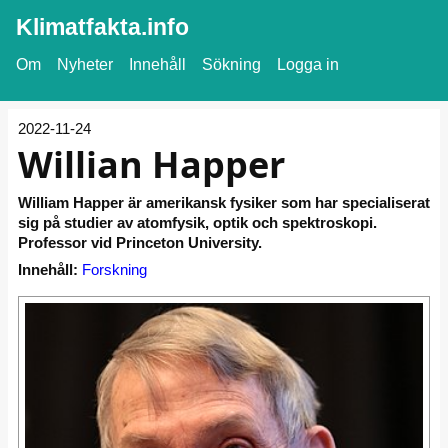
Klimatfakta.info
Om
Nyheter
Innehåll
Sökning
Logga in
2022-11-24
Willian Happer
William Happer är amerikansk fysiker som har specialiserat
sig på studier av atomfysik, optik och spektroskopi.
Professor vid Princeton University.
Innehåll:
Forskning