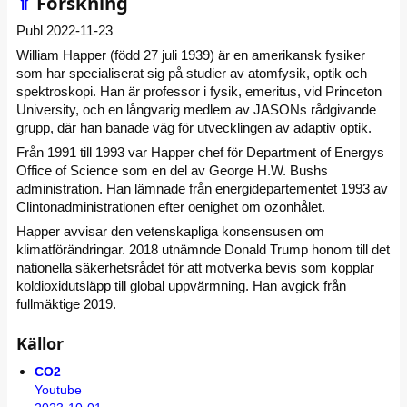
⇑
Forskning
Publ 2022-11-23
William Happer (född 27 juli 1939) är en amerikansk fysiker
som har specialiserat sig på studier av atomfysik, optik och
spektroskopi. Han är professor i fysik, emeritus, vid Princeton
University, och en långvarig medlem av JASONs rådgivande
grupp, där han banade väg för utvecklingen av adaptiv optik.
Från 1991 till 1993 var Happer chef för Department of Energys
Office of Science som en del av George H.W. Bushs
administration. Han lämnade från energidepartementet 1993 av
Clintonadministrationen efter oenighet om ozonhålet.
Happer avvisar den vetenskapliga konsensusen om
klimatförändringar. 2018 utnämnde Donald Trump honom till det
nationella säkerhetsrådet för att motverka bevis som kopplar
koldioxidutsläpp till global uppvärmning. Han avgick från
fullmäktige 2019.
Källor
CO2
Youtube