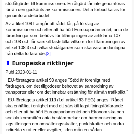
stödåtgärder till kommissionen. En åtgärd får inte genomföras
förrän den godkänts av kommissionen. Detta förbud kallas för
genomförandeförbudet.
Av artikel 109 framgår att rådet får, på förslag av
kommissionen och efter att ha hört Europaparlamentet, anta de
förordningar som behövs för tillämpningen av artiklarna 107
och 108 och får särskilt fastställa villkoren för tillämpningen av
artikel 108.3 och vilka stödåtgärder som ska vara undantagna
från detta förfarande.
[2]
⇑
Europeiska riktlinjer
Publ 2023-01-11
I EU-företagets artikel 93 anges "Stöd är förenligt med
fördragen, om det tillgodoser behovet av samordning av
transporter eller om det innebär ersättning för allmän trafikplikt."
I EU-företagets artikel 113 (f.d. artikel 93 FEG) anges "Rådet
ska enhälligt i enlighet med ett särskilt lagstiftningsförfarande
och efter att ha hört Europaparlamentet och Ekonomiska och
sociala kommittén anta bestämmelser om harmonisering av
lagstiftningen om omsättningsskatter, punktskatter och andra
indirekta skatter eller avgifter, i den mån en sådan