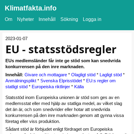
Klimatfakta.info
Om
Nyheter
Innehåll
Sökning
Logga in
2023-01-07
EU - statsstödsregler
EUs medlemsländer får inte ge stöd som kan snedvrida
konkurrensen på den inre marknaden.
Innehåll:
Givare och mottagare
*
Olagligt stöd
*
Lagligt stöd
*
Anmälningsplikt
*
Svenska Elprisstödet
*
EU:s regler om
statligt stöd
*
Europeiska riktlinjer
*
Källa
Statsstöd inom Europeiska unionen är stöd som ges av en
medlemsstat eller med hjälp av statliga medel, av vilket slag
det än är, och som snedvrider eller hotar att snedvrida
konkurrensen på den inre marknaden genom att gynna vissa
företag eller viss produktion.
Sådant stöd är förbjudet enligt fördraget om Europeiska