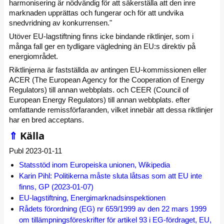
harmonisering är nödvändig för att säkerställa att den inre
marknaden upprättas och fungerar och för att undvika
snedvridning av konkurrensen."
Utöver EU-lagstiftning finns icke bindande riktlinjer, som i
många fall ger en tydligare vägledning än EU:s direktiv på
energiområdet.
Riktlinjerna är fastställda av antingen EU-kommissionen eller
ACER (The European Agency for the Cooperation of Energy
Regulators) till annan webbplats. och CEER (Council of
European Energy Regulators) till annan webbplats. efter
omfattande remissförfaranden, vilket innebär att dessa riktlinjer
har en bred acceptans.
⇑
Källa
Publ 2023-01-11
Statsstöd inom Europeiska unionen, Wikipedia
Karin Pihl: Politikerna måste sluta låtsas som att EU inte
finns, GP (2023-01-07)
EU-lagstiftning, Energimarknadsinspektionen
Rådets förordning (EG) nr 659/1999 av den 22 mars 1999
om tillämpningsföreskrifter för artikel 93 i EG-fördraget, EU,