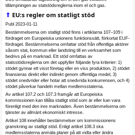
tillämpningen av statstödsreglerna inom el och gas.
⇑
EU:s regler om statligt stöd
Publ 2023-01-11
Bestämmelserna om statligt stöd finns i artiklarna 107–109 i
fördraget om Europeiska unionens funktionssätt, förkortat EUF-
fördraget. Bestämmelserna omfattar stöd från offentliga aktörer
såsom stat, kommun eller landsting till en verksamhet som
bedrivs på en marknad. Ett stöd omfattas av
statsstödsreglerna om det uppfyller följande fyra kriterier: 1)
stödet gynnar ett visst företag eller en viss produktion, 2) stödet
finansieras direkt eller indirekt genom offentliga medel, 3)
stödet snedvrider eller hotar att snedvrida konkurrensen, och 4)
stödet påverkar handeln mellan medlemsstaterna.
Av artikel 107.2 och 107.3 framgår att Europeiska
kommissionen kan tillåta statligt stöd som är eller kan vara
förenligt med den inre marknaden. Även bestämmelserna om
tjänster av allmänt ekonomiskt intresse.
Artikel 108 innehåller bestämmelser om kommissionens
granskning av statligt stöd. Enligt artikel 108.3 ska
medlemsstaterna anmäla planer på att vidta eller ändra