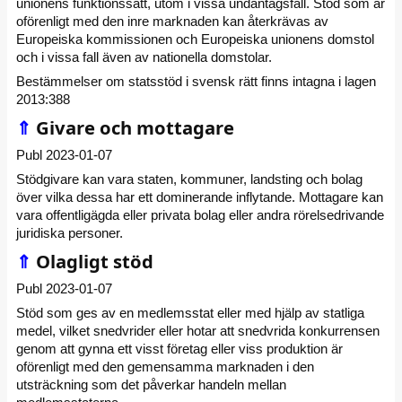
unionens funktionssätt, utom i vissa undantagsfall. Stöd som är
oförenligt med den inre marknaden kan återkrävas av
Europeiska kommissionen och Europeiska unionens domstol
och i vissa fall även av nationella domstolar.
Bestämmelser om statsstöd i svensk rätt finns intagna i lagen
2013:388
⇑
Givare och mottagare
Publ 2023-01-07
Stödgivare kan vara staten, kommuner, landsting och bolag
över vilka dessa har ett dominerande inflytande. Mottagare kan
vara offentligägda eller privata bolag eller andra rörelsedrivande
juridiska personer.
⇑
Olagligt stöd
Publ 2023-01-07
Stöd som ges av en medlemsstat eller med hjälp av statliga
medel, vilket snedvrider eller hotar att snedvrida konkurrensen
genom att gynna ett visst företag eller viss produktion är
oförenligt med den gemensamma marknaden i den
utsträckning som det påverkar handeln mellan