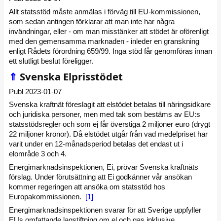
Allt statsstöd måste anmälas i förväg till EU-kommissionen,
som sedan antingen förklarar att man inte har några
invändningar, eller - om man misstänker att stödet är oförenligt
med den gemensamma marknaden - inleder en granskning
enligt Rådets förordning 659/99. Inga stöd får genomföras innan
ett slutligt beslut föreligger.
⇑
Svenska Elprisstödet
Publ 2023-01-07
Svenska kraftnät föreslagit att elstödet betalas till näringsidkare
och juridiska personer, men med tak som bestäms av EU:s
statsstödsregler och som ej får överstiga 2 miljoner euro (drygt
22 miljoner kronor). Då elstödet utgår från vad medelpriset har
varit under en 12-månadsperiod betalas det endast ut i
elområde 3 och 4.
Energimarknadsinspektionen, Ei, prövar Svenska kraftnäts
förslag. Under förutsättning att Ei godkänner vår ansökan
kommer regeringen att ansöka om statsstöd hos
Europakommissionen.
[1]
Energimarknadsinspektionen svarar för att Sverige uppfyller
EUs omfattande lagstiftning om el och gas inklusive