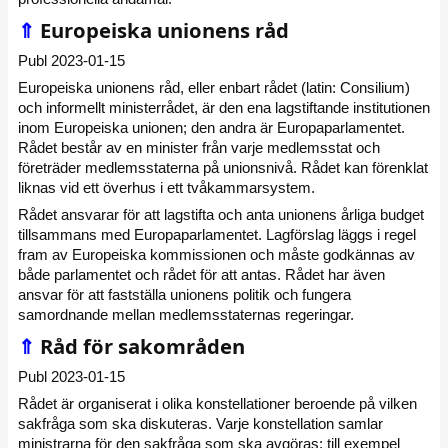
⇑
Europeiska unionens råd
Publ 2023-01-15
Europeiska unionens råd, eller enbart rådet (latin: Consilium)
och informellt ministerrådet, är den ena lagstiftande institutionen
inom Europeiska unionen; den andra är Europaparlamentet.
Rådet består av en minister från varje medlemsstat och
företräder medlemsstaterna på unionsnivå. Rådet kan förenklat
liknas vid ett överhus i ett tvåkammarsystem.
Rådet ansvarar för att lagstifta och anta unionens årliga budget
tillsammans med Europaparlamentet. Lagförslag läggs i regel
fram av Europeiska kommissionen och måste godkännas av
både parlamentet och rådet för att antas. Rådet har även
ansvar för att fastställa unionens politik och fungera
samordnande mellan medlemsstaternas regeringar.
⇑
Råd för sakområden
Publ 2023-01-15
Rådet är organiserat i olika konstellationer beroende på vilken
sakfråga som ska diskuteras. Varje konstellation samlar
ministrarna för den sakfråga som ska avgöras; till exempel