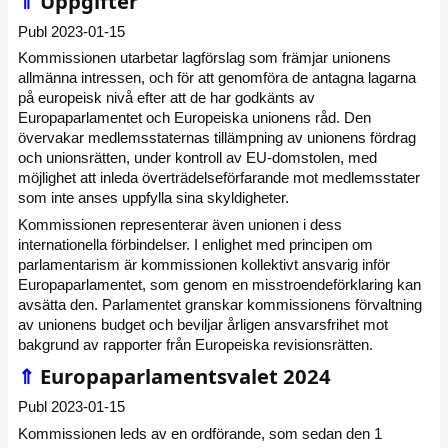
⇑
Uppgifter
Publ 2023-01-15
Kommissionen utarbetar lagförslag som främjar unionens
allmänna intressen, och för att genomföra de antagna lagarna
på europeisk nivå efter att de har godkänts av
Europaparlamentet och Europeiska unionens råd. Den
övervakar medlemsstaternas tillämpning av unionens fördrag
och unionsrätten, under kontroll av EU-domstolen, med
möjlighet att inleda överträdelseförfarande mot medlemsstater
som inte anses uppfylla sina skyldigheter.
Kommissionen representerar även unionen i dess
internationella förbindelser. I enlighet med principen om
parlamentarism är kommissionen kollektivt ansvarig inför
Europaparlamentet, som genom en misstroendeförklaring kan
avsätta den. Parlamentet granskar kommissionens förvaltning
av unionens budget och beviljar årligen ansvarsfrihet mot
bakgrund av rapporter från Europeiska revisionsrätten.
⇑
Europaparlamentsvalet 2024
Publ 2023-01-15
Kommissionen leds av en ordförande, som sedan den 1