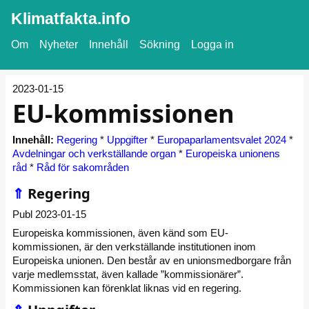
Klimatfakta.info
Om
Nyheter
Innehåll
Sökning
Logga in
2023-01-15
EU-kommissionen
Innehåll:
Regering
*
Uppgifter
*
Europaparlamentsvalet 2024
*
Avdelningar och verkställande organ
*
Europeiska unionens
råd
*
Råd för sakområden
⇑
Regering
Publ 2023-01-15
Europeiska kommissionen, även känd som EU-
kommissionen, är den verkställande institutionen inom
Europeiska unionen. Den består av en unionsmedborgare från
varje medlemsstat, även kallade ”kommissionärer”.
Kommissionen kan förenklat liknas vid en regering.