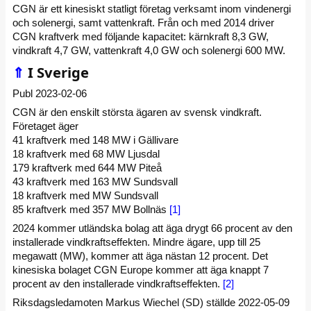
CGN är ett kinesiskt statligt företag verksamt inom vindenergi
och solenergi, samt vattenkraft. Från och med 2014 driver
CGN kraftverk med följande kapacitet: kärnkraft 8,3 GW,
vindkraft 4,7 GW, vattenkraft 4,0 GW och solenergi 600 MW.
⇑
I Sverige
Publ 2023-02-06
CGN är den enskilt största ägaren av svensk vindkraft.
Företaget äger
41 kraftverk med 148 MW i Gällivare
18 kraftverk med 68 MW Ljusdal
179 kraftverk med 644 MW Piteå
43 kraftverk med 163 MW Sundsvall
18 kraftverk med MW Sundsvall
85 kraftverk med 357 MW Bollnäs
[1]
2024 kommer utländska bolag att äga drygt 66 procent av den
installerade vindkraftseffekten. Mindre ägare, upp till 25
megawatt (MW), kommer att äga nästan 12 procent. Det
kinesiska bolaget CGN Europe kommer att äga knappt 7
procent av den installerade vindkraftseffekten.
[2]
Riksdagsledamoten Markus Wiechel (SD) ställde 2022-05-09