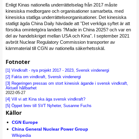
Enligt Kinas nationella underrättelselag från 2017 måste
kinesiska medborgare och organisationer samarbeta. med
kinesiska statliga underrättelseorganisationer. Det kinesiska
statligt ägda China Daily hävdade att "Det verkliga syftet är att
försöka omintetgöra landets ?Made in China 2025? och var en
del av handelskriget mellan USA och Kina". I september 2021
avbröt Nuclear Regulatory Commission transporter av
kärnmaterial till CGN av nationella säkerhetsskäl.
Fotnoter
[1]
Vindkraft - nya projekt 2017 - 2023, Svensk vindenergi
[2]
Fakta om vindkraft, Svensk vindenergi
[3]
Regeringen pressas om stort kinesisk ägande i svensk vindkraft,
Aktuell hållbarhet
2022-05-27
[4]
Vill vi att Kina ska äga svensk vindkraft?
[5]
Öppet brev till SVT Nyheter, Susanne Fuchs
Källor
CGN Europe
China General Nuclear Power Group
WIkipedia