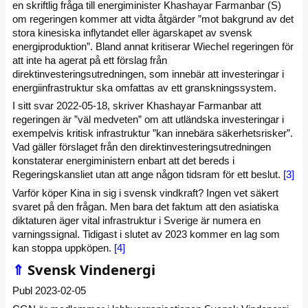
en skriftlig fråga till energiminister Khashayar Farmanbar (S)
om regeringen kommer att vidta åtgärder ”mot bakgrund av det
stora kinesiska inflytandet eller ägarskapet av svensk
energiproduktion”. Bland annat kritiserar Wiechel regeringen för
att inte ha agerat på ett förslag från
direktinvesteringsutredningen, som innebär att investeringar i
energiinfrastruktur ska omfattas av ett granskningssystem.
I sitt svar 2022-05-18, skriver Khashayar Farmanbar att
regeringen är ”väl medveten” om att utländska investeringar i
exempelvis kritisk infrastruktur ”kan innebära säkerhetsrisker”.
Vad gäller förslaget från den direktinvesteringsutredningen
konstaterar energiministern enbart att det bereds i
Regeringskansliet utan att ange någon tidsram för ett beslut.
[3]
Varför köper Kina in sig i svensk vindkraft? Ingen vet säkert
svaret på den frågan. Men bara det faktum att den asiatiska
diktaturen äger vital infrastruktur i Sverige är numera en
varningssignal. Tidigast i slutet av 2023 kommer en lag som
kan stoppa uppköpen.
[4]
⇑
Svensk Vindenergi
Publ 2023-02-05