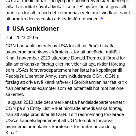
CGN är medlemmar i lobbyorganisationen Svensk Vindenergi,
vilka har anlitat såväl advokat- som PR-byråer för att göra allt
man kan för att ta bort det kommunala vetot mot vindkraft samt
att urholka den svenska artskyddsförordningen.
[5]
⇑
USA sanktioner
Publ 2023-02-05
CGN har sanktionerats av USA för att ha försökt skaffa
avancerad amerikansk kärnteknik för att använda milität i
Kina. I november 2020 utfärdade Donald Trump ett förbud för
alla amerikanska företag eller individer att äga aktier i företag
som USA:s försvarsdepartement har listat ha kopplingar till
People?s Liberation Army, som inkluderade CGN. CGN:s
förslag att driva två kärnkraftverk i Storbritannien har fått kritik
från parlamentsledamöter som ett potentiellt hot mot nationell
säkerhet.
I augusti 2019 lade det amerikanska handelsdepartementet till
CGN på sin Entity List, vilket hindrade amerikanska företag
från att sälja produkter till CGN. I sitt resonemang förklarade
USA:s handelsdepartement att CGN försökte förvärva
avancerad amerikansk kärnteknik för militär användning i
Kina."