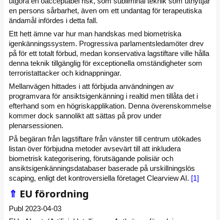
utgöra en oacceptabel risk, som subliminal teknik som utnyttjar
en persons sårbarhet, även om ett undantag för terapeutiska
ändamål infördes i detta fall.
Ett hett ämne var hur man handskas med biometriska
igenkänningssystem. Progressiva parlamentsledamöter drev
på för ett totalt förbud, medan konservativa lagstiftare ville hålla
denna teknik tillgänglig för exceptionella omständigheter som
terroristattacker och kidnappningar.
Mellanvägen hittades i att förbjuda användningen av
programvara för ansiktsigenkänning i realtid men tillåta det i
efterhand som en högriskapplikation. Denna överenskommelse
kommer dock sannolikt att sättas på prov under
plenarsessionen.
På begäran från lagstiftare från vänster till centrum utökades
listan över förbjudna metoder avsevärt till att inkludera
biometrisk kategorisering, förutsägande polisiär och
ansiktsigenkänningsdatabaser baserade på urskillningslös
scaping, enligt det kontroversiella företaget Clearview AI.
[1]
⇑
EU förordning
Publ 2023-04-03