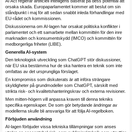
AI Act reglerar artificiell intelligens baserat på dess potential att
orsaka skada. Europaparlamentet kommer att beslut om sin
ståndpunkt i maj för att sedan snabbt inleda förhandlingar med
EU-rådet och kommissionen.
Diskussionerna om AI-lagen har orsakat politiska konflikter i
parlamentet och ett samarbete mellan kommittén för den inre
marknaden och konsumentskydd (IMCO) och kommittén för
medborgerliga friheter (LIBE).
Generella AI-system
Den teknologisk utveckling som ChatGPT stör diskussioner,
när EU ska bestämma hur de ska hantera en teknik som inte
omfattas av det ursprungliga förslaget.
En kompromiss som diskuterats är att införa strängare
skyldigheter på grundmodeller som ChatGPT, särskilt med
strikta risk- och kvalitetshanteringskrav och externa revisioner.
Men mitten-högern vill anpassa kraven till denna tekniks
specifika egenskaper. De som gör betydande ändringar av
modellerna skulle bli ansvariga för att följa AI-regelboken.
Förbjuden användning
AI-lagen förbjuder vissa tekniska tillämpningar som anses