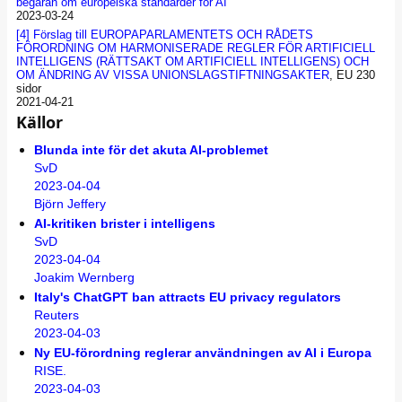
begäran om europeiska standarder för AI
2023-03-24
[4]
Förslag till EUROPAPARLAMENTETS OCH RÅDETS
FÖRORDNING OM HARMONISERADE REGLER FÖR ARTIFICIELL
INTELLIGENS (RÄTTSAKT OM ARTIFICIELL INTELLIGENS) OCH
OM ÄNDRING AV VISSA UNIONSLAGSTIFTNINGSAKTER
, EU 230
sidor
2021-04-21
Källor
Blunda inte för det akuta AI-problemet
SvD
2023-04-04
Björn Jeffery
AI-kritiken brister i intelligens
SvD
2023-04-04
Joakim Wernberg
Italy's ChatGPT ban attracts EU privacy regulators
Reuters
2023-04-03
Ny EU-förordning reglerar användningen av AI i Europa
RISE.
2023-04-03