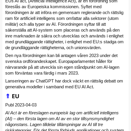
EUs AI act, (Artificial Intelligence Act), är en förordning som
föreslås av Europeiska kommissionen. Syftet med
förordningen är att införa en gemensam reglerande och rättslig
ram för artificiell intelligens som omfattar alla sektorer (utom
militär) och alla typer av AI. Förordningen syftar till att
säkerställa att AI-system som placeras och används på den
inre marknaden är säkra och utvecklas och används i enlighet
med grundläggande rättigheter, i enlighet med EU:s stadga om
de grundläggande rättigheterna, och unionsvärden.
Den nya förordningen kan bli antagen våren 2023 under det
svenska ordförandeskapet. Europaparlamentet håller för
närvarande på att utveckla sin egen ståndpunkt om AI-lagen
som förväntas vara färdig i mars 2023.
Lanseringen av ChatGPT har dock väckt en rättslig debatt om
generativa modeller i samband med EU AI Act.
⇑
EU
Publ 2023-04-03
AI Act är en föreslagen europeisk lag om artificiell intelligens
(AI) – den första lagen om AI av en stor tillsynsmyndighet
någonstans. Lagen tilldelar tillämpningar av AI till tre
riskkategorier. För det första förbjuds applikationer och system