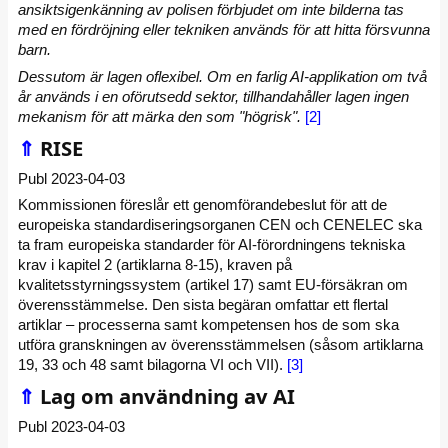
ansiktsigenkänning av polisen förbjudet om inte bilderna tas
med en fördröjning eller tekniken används för att hitta försvunna
barn.
Dessutom är lagen oflexibel. Om en farlig AI-applikation om två
år används i en oförutsedd sektor, tillhandahåller lagen ingen
mekanism för att märka den som "högrisk".
[2]
⇑
RISE
Publ 2023-04-03
Kommissionen föreslår ett genomförandebeslut för att de
europeiska standardiseringsorganen CEN och CENELEC ska
ta fram europeiska standarder för AI-förordningens tekniska
krav i kapitel 2 (artiklarna 8-15), kraven på
kvalitetsstyrningssystem (artikel 17) samt EU-försäkran om
överensstämmelse. Den sista begäran omfattar ett flertal
artiklar – processerna samt kompetensen hos de som ska
utföra granskningen av överensstämmelsen (såsom artiklarna
19, 33 och 48 samt bilagorna VI och VII).
[3]
⇑
Lag om användning av AI
Publ 2023-04-03