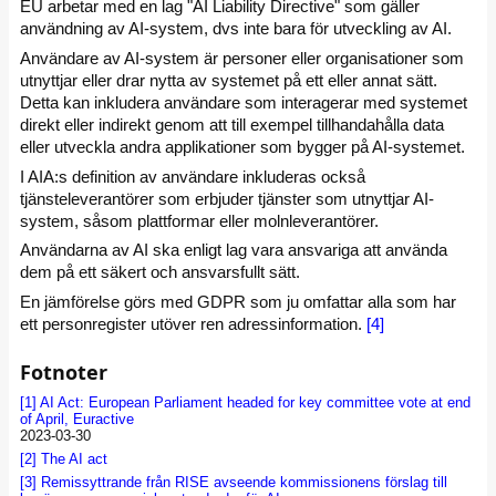
EU arbetar med en lag "AI Liability Directive" som gäller
användning av AI-system, dvs inte bara för utveckling av AI.
Användare av AI-system är personer eller organisationer som
utnyttjar eller drar nytta av systemet på ett eller annat sätt.
Detta kan inkludera användare som interagerar med systemet
direkt eller indirekt genom att till exempel tillhandahålla data
eller utveckla andra applikationer som bygger på AI-systemet.
I AIA:s definition av användare inkluderas också
tjänsteleverantörer som erbjuder tjänster som utnyttjar AI-
system, såsom plattformar eller molnleverantörer.
Användarna av AI ska enligt lag vara ansvariga att använda
dem på ett säkert och ansvarsfullt sätt.
En jämförelse görs med GDPR som ju omfattar alla som har
ett personregister utöver ren adressinformation.
[4]
Fotnoter
[1]
AI Act: European Parliament headed for key committee vote at end
of April, Euractive
2023-03-30
[2]
The AI act
[3]
Remissyttrande från RISE avseende kommissionens förslag till