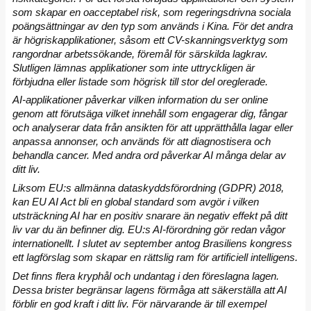
som skapar en oacceptabel risk, som regeringsdrivna sociala
poängsättningar av den typ som används i Kina. För det andra
är högriskapplikationer, såsom ett CV-skanningsverktyg som
rangordnar arbetssökande, föremål för särskilda lagkrav.
Slutligen lämnas applikationer som inte uttryckligen är
förbjudna eller listade som högrisk till stor del oreglerade.
AI-applikationer påverkar vilken information du ser online
genom att förutsäga vilket innehåll som engagerar dig, fångar
och analyserar data från ansikten för att upprätthålla lagar eller
anpassa annonser, och används för att diagnostisera och
behandla cancer. Med andra ord påverkar AI många delar av
ditt liv.
Liksom EU:s allmänna dataskyddsförordning (GDPR) 2018,
kan EU AI Act bli en global standard som avgör i vilken
utsträckning AI har en positiv snarare än negativ effekt på ditt
liv var du än befinner dig. EU:s AI-förordning gör redan vågor
internationellt. I slutet av september antog Brasiliens kongress
ett lagförslag som skapar en rättslig ram för artificiell intelligens.
Det finns flera kryphål och undantag i den föreslagna lagen.
Dessa brister begränsar lagens förmåga att säkerställa att AI
förblir en god kraft i ditt liv. För närvarande är till exempel