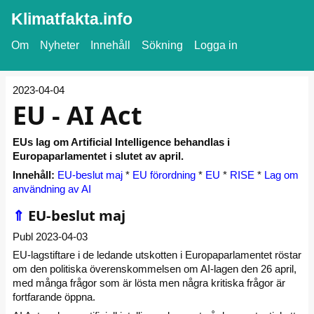
Klimatfakta.info
Om
Nyheter
Innehåll
Sökning
Logga in
2023-04-04
EU - AI Act
EUs lag om Artificial Intelligence behandlas i
Europaparlamentet i slutet av april.
Innehåll:
EU-beslut maj
*
EU förordning
*
EU
*
RISE
*
Lag om
användning av AI
⇑
EU-beslut maj
Publ 2023-04-03
EU-lagstiftare i de ledande utskotten i Europaparlamentet röstar
om den politiska överenskommelsen om AI-lagen den 26 april,
med många frågor som är lösta men några kritiska frågor är
fortfarande öppna.