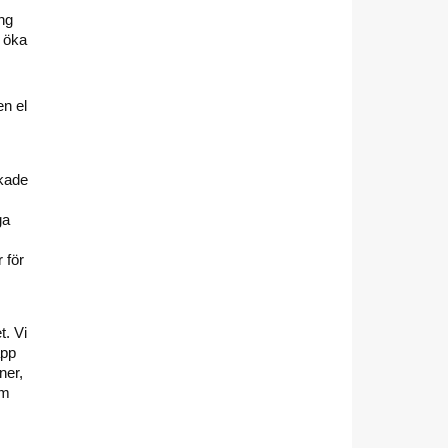
ng
t öka
en el
rkade
ga
 för
t. Vi
äpp
ner,
om