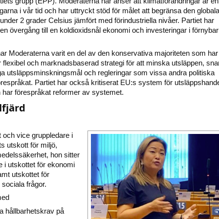
tiets grupp (EPP). Moderaterna har anser att klimatförändringar är en
arna i vår tid och har uttryckt stöd för målet att begränsa den global
under 2 grader Celsius jämfört med förindustriella nivåer. Partiet har
en övergång till en koldioxidsnål ekonomi och investeringar i förnybar
ar Moderaterna varit en del av den konservativa majoriteten som har
 flexibel och marknadsbaserad strategi för att minska utsläppen, sna
nga utsläppsminskningsmål och regleringar som vissa andra politiska
örespråkat. Partiet har också kritiserat EU:s system för utsläppshand
h har förespråkat reformer av systemet.
lfjärd
 och vice gruppledare i
 utskott för miljö,
medelssäkerhet, hon sitter
 i utskottet för ekonomi
mt utskottet för
sociala frågor.
med
a hållbarhetskrav på