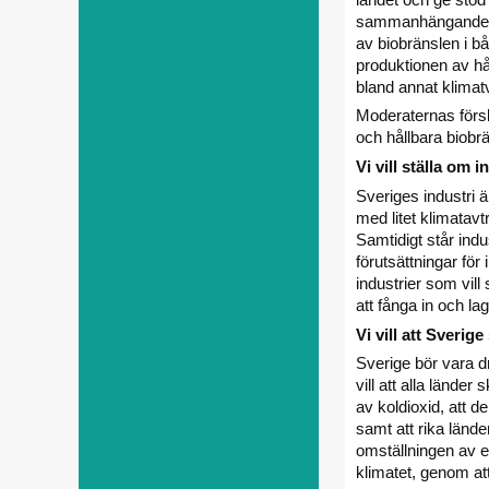
sammanhängande st
av biobränslen i bå
produktionen av hå
bland annat klimatv
Moderaternas försla
och hållbara biobr
Vi vill ställa om 
Sveriges industri 
med litet klimatavt
Samtidigt står indu
förutsättningar för
industrier som vill
att fånga in och lag
Vi vill att Sverig
Sverige bör vara dr
vill att alla länder
av koldioxid, att d
samt att rika lände
omställningen av e
klimatet, genom at