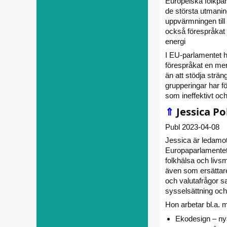
Europeiska folkpar
de största utmaning
uppvärmningen till 
också förespråkat 
energi
I EU-parlamentet h
förespråkat en mer
än att stödja strä
grupperingar har f
som ineffektivt oc
⇑
Jessica Po
Publ 2023-04-08
Jessica är ledamot
Europaparlamentets
folkhälsa och livs
även som ersättare
och valutafrågor sa
sysselsättning och 
Hon arbetar bl.a. 
Ekodesign – ny