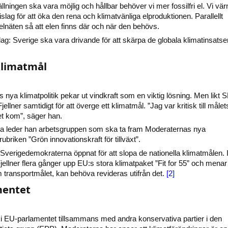
llningen ska vara möjlig och hållbar behöver vi mer fossilfri el. Vi vär
gislag för att öka den rena och klimatvänliga elproduktionen. Parallellt
elnäten så att elen finns där och när den behövs.
ag: Sverige ska vara drivande för att skärpa de globala klimatinsatse
limatmål
nya klimatpolitik pekar ut vindkraft som en viktig lösning. Men likt 
ellner samtidigt för att överge ett klimatmål. ”Jag var kritisk till målet
et kom”, säger han.
aka leder han arbetsgruppen som ska ta fram Moderaternas nya
rubriken ”Grön innovationskraft för tillväxt”.
 Sverigedemokraterna öppnat för att slopa de nationella klimatmålen. 
jellner flera gånger upp EU:s stora klimatpaket ”Fit for 55” och menar 
m transportmålet, kan behöva revideras utifrån det.
[2]
mentet
i EU-parlamentet tillsammans med andra konservativa partier i den