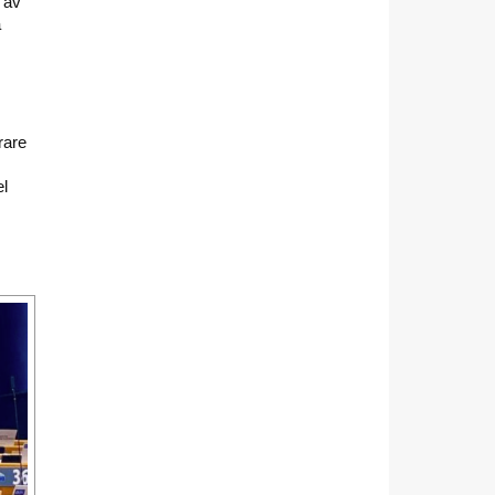
 av
a
rare
el