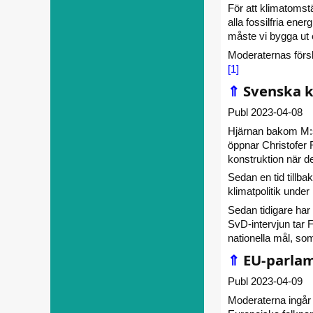
För att klimatomstä
alla fossilfria ener
måste vi bygga ut 
Moderaternas försl
[1]
⇑
Svenska k
Publ 2023-04-08
Hjärnan bakom M:s 
öppnar Christofer Fj
konstruktion när d
Sedan en tid tillb
klimatpolitik under 
Sedan tidigare har
SvD-intervjun tar F
nationella mål, so
⇑
EU-parla
Publ 2023-04-09
Moderaterna ingår 