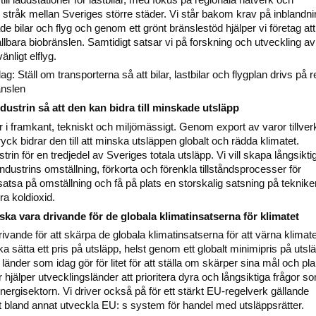
råk mellan Sveriges större städer. Vi står bakom krav på inblandni
de bilar och flyg och genom ett grönt bränslestöd hjälper vi företag at
llbara biobränslen. Samtidigt satsar vi på forskning och utveckling av
änligt elflyg.
g: Ställ om transporterna så att bilar, lastbilar och flygplan drivs på r
änslen
industrin så att den kan bidra till minskade utsläpp
är i framkant, tekniskt och miljömässigt. Genom export av varor tillve
ryck bidrar den till att minska utsläppen globalt och rädda klimatet.
strin för en tredjedel av Sveriges totala utsläpp. Vi vill skapa långsikti
 industrins omställning, förkorta och förenkla tillståndsprocesser för
 satsa på omställning och få på plats en storskalig satsning på tekniker
ra koldioxid.
e ska vara drivande för de globala klimatinsatserna för klimatet
ivande för att skärpa de globala klimatinsatserna för att värna klimate
 ska sätta ett pris på utsläpp, helst genom ett globalt minimipris på utsl
e länder som idag gör för litet för att ställa om skärper sina mål och pla
r hjälper utvecklingsländer att prioritera dyra och långsiktiga frågor s
nergisektorn. Vi driver också på för ett stärkt EU-regelverk gällande
t bland annat utveckla EU: s system för handel med utsläppsrätter.