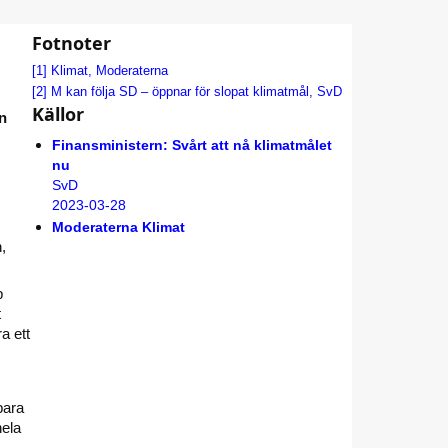
Fotnoter
[1]
Klimat, Moderaterna
[2]
M kan följa SD – öppnar för slopat klimatmål, SvD
Källor
in
Finansministern: Svårt att nå klimatmålet
nu
SvD
2023-03-28
Moderaterna Klimat
,
p
t
a ett
bara
hela