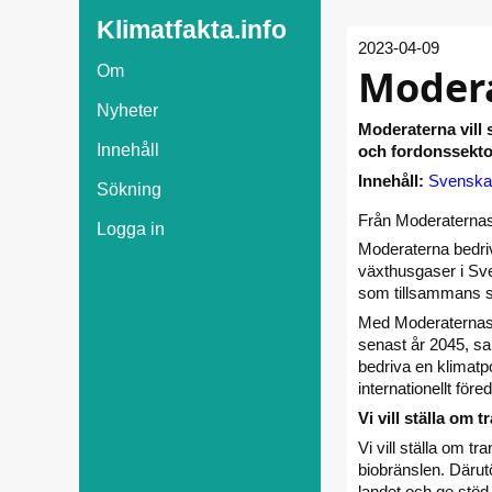
Klimatfakta.info
2023-04-09
Modera
Om
Nyheter
Moderaterna vill 
Innehåll
och fordonssektor
Innehåll:
Svenska
Sökning
Från Moderaterna
Logga in
Moderaterna bedriv
växthusgaser i Sver
som tillsammans stå
Med Moderaternas p
senast år 2045, sam
bedriva en klimatp
internationellt för
Vi vill ställa om 
Vi vill ställa om t
biobränslen. Därutö
landet och ge stöd 