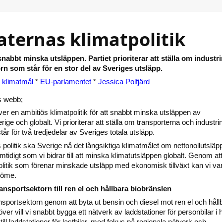
ternas klimatpolitik
snabbt minska utsläppen. Partiet prioriterar att ställa om industr
n som står för en stor del av Sveriges utsläpp.
 klimatmål
*
EU-parlamentet
*
Jessica Polfjärd
s webb;
er en ambitiös klimatpolitik för att snabbt minska utsläppen av
ige och globalt. Vi prioriterar att ställa om transporterna och industrin
r för två tredjedelar av Sveriges totala utsläpp.
olitik ska Sverige nå det långsiktiga klimatmålet om nettonollutsläp
tidigt som vi bidrar till att minska klimatutsläppen globalt. Genom at
olitik som förenar minskade utsläpp med ekonomisk tillväxt kan vi var
edöme.
transportsektorn till ren el och hållbara biobränslen
ransportsektorn genom att byta ut bensin och diesel mot ren el och håll
ver vill vi snabbt bygga ett nätverk av laddstationer för personbilar i 
till laddstationer för lastbilar, med fokus på regionala nätverk och