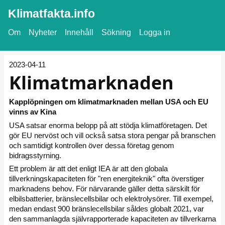
Klimatfakta.info
Om
Nyheter
Innehåll
Sökning
Logga in
2023-04-11
Klimatmarknaden
Kapplöpningen om klimatmarknaden mellan USA och EU
vinns av Kina
USA satsar enorma belopp på att stödja klimatföretagen. Det
gör EU nervöst och vill också satsa stora pengar på branschen
och samtidigt kontrollen över dessa företag genom
bidragsstyrning.
Ett problem är att det enligt IEA är att den globala
tillverkningskapaciteten för "ren energiteknik" ofta överstiger
marknadens behov. För närvarande gäller detta särskilt för
elbilsbatterier, bränslecellsbilar och elektrolysörer. Till exempel,
medan endast 900 bränslecellsbilar såldes globalt 2021, var
den sammanlagda självrapporterade kapaciteten av tillverkarna