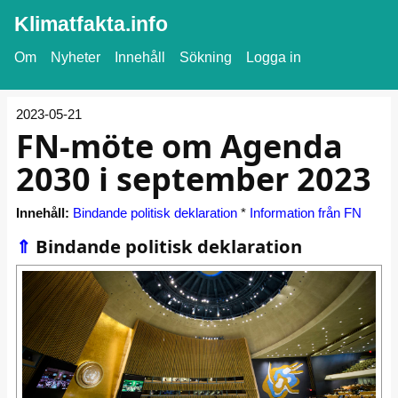
Klimatfakta.info
Om
Nyheter
Innehåll
Sökning
Logga in
2023-05-21
FN-möte om Agenda
2030 i september 2023
Innehåll:
Bindande politisk deklaration
*
Information från FN
⇑
Bindande politisk deklaration