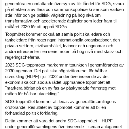
genomföra en omfattande översyn av tillståndet för SDG, svara
på effekterna av flera och sammankopplade kriser som världen
står inför och ge politisk vägledning på hög nivå om
transformativa och accelererade åtgärder som leder fram till
målåret 2030 för att uppnå SDGs.
Toppmötet kommer också att samla politiska ledare och
tankeledare från regeringar, internationella organisationer, den
privata sektorn, civilsamhället, kvinnor och ungdomar och
andra intressenter i en serie möten på hög nivå med stats- och
regeringscheferna.
2023 SDG-toppmötet markerar mittpunkten i genomförandet av
2030-agendan. Det politiska högnivåforumet för hållbar
utveckling (HLPF) i juli 2022 under överinseende av det
ekonomiska och sociala rådet uppmanade toppmötet att
"markera början på en ny fas av påskyndade framsteg mot
målen för hållbar utveckling."
SDG-toppmötet kommer att ledas av generalförsamlingens
ordförande. Resultatet av toppmötet kommer att bli en
förhandlad politisk förklaring.
Detta kommer att vara det andra SDG-toppmötet – HLPF
under generalförsamlingens överinseende – sedan antagandet