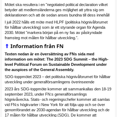
Mötet ska resultera i en "negotiated political declaration vilket
betyder att medlemsländerna ges möjlighet att yttra sig om
deklarationen och att de sedan anses bundna till dess innehåll
I juli 2022 hålls ett möte med HLPF (politiska högnivåforumet
för hållbar utveckling) som är ett styrande organ för Agenda
2030. Mötet "markera början på en ny fas av påskyndade
framsteg mot målen för hållbar utveckling.".
⇑
Information från FN
Texten nedan är en översättning av FNs sida med
information om mötet:
The 2023 SDG Summit – the High-
level Political Forum on Sustainable Development under
the auspices of the General Assembly.
SDG-toppmötet 2023 – det politiska högnivåforumet för hållbar
utveckling under generalförsamlingens överinseende
2023 års SDG-toppmöte kommer att sammankallas den 18-19
september 2023, under FN:s generalförsamlings
högnivåvecka. Stats- och regeringschefer kommer att samlas
vid FN:s högkvarter i New York för att följa upp och se över
genomförandet av 2030-agendan för hållbar utveckling och de
17 målen för hållbar utveckling (SDG). De kommer att