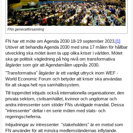
FNs generalförsamling
FN har ett möte om Agenda 2030 18-19 september 2023.
[1]
Utöver att behandla Agenda 2030 med sina 17 målen för hållbar
utveckling ska mötet även ta upp olika kriser i världen. Mötet
ska ge politisk vägledning på hög nivå om transformativa
åtgärder som gör att Agendamålen uppnås 2030.
"Transformativa" åtgärder är ett vanligt uttryck inom WEF -
World Economic Forum och betyder att kriser ska användas
för att skapa helt nya samhällssystem.
Till toppmötet inbjuds också internationella organisationer, den
privata sektorn, civilsamhället, kvinnor och ungdomar och
andra intressenter som stöder FNs utvidgade mandat. Dessa
"intressenter" deltar i en serie möten med stats- och
regeringscheferna.
Inbjudningar av intressenter "stakeholders" är en metod som
FN använder för att minska medlemsländernas inflytande.