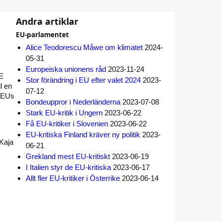
Andra artiklar
EU-parlamentet
Alice Teodorescu Måwe om klimatet
2024-
05-31
Europeiska unionens råd
2023-11-24
RE
Stor förändring i EU efter valet 2024
2023-
l en
07-12
r EUs
Bondeuppror i Nederländerna
2023-07-08
Stark EU-kritik i Ungern
2023-06-22
Få EU-kritiker i Slovenien
2023-06-22
EU-kritiska Finland kräver ny politik
2023-
 Kaja
06-21
Grekland mest EU-kritiskt
2023-06-19
I Italien styr de EU-kritiska
2023-06-17
Allt fler EU-kritiker i Österrike
2023-06-14