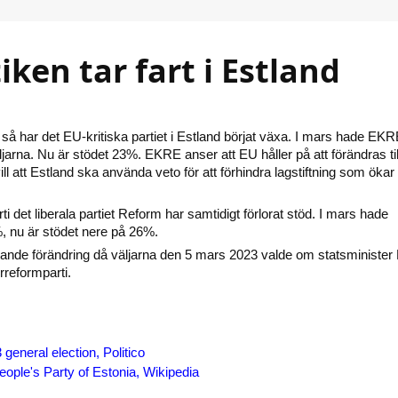
iken tar fart i Estland
så har det EU-kritiska partiet i Estland börjat växa. I mars hade EK
jarna. Nu är stödet 23%. EKRE anser att EU håller på att förändras til
ill att Estland ska använda veto för att förhindra lagstiftning som öka
ti det liberala partiet Reform har samtidigt förlorat stöd. I mars hade
%, nu är stödet nere på 26%.
ande förändring då väljarna den 5 mars 2023 valde om statsminister
rreformparti.
general election, Politico
ople's Party of Estonia, Wikipedia