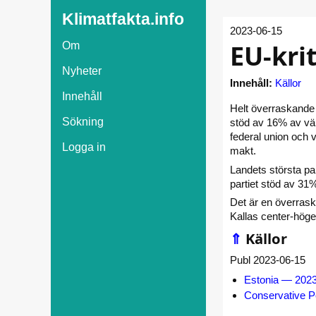
Klimatfakta.info
2023-06-15
EU-krit
Om
Nyheter
Innehåll:
Källor
Innehåll
Helt överraskande 
Sökning
stöd av 16% av väl
federal union och v
Logga in
makt.
Landets största par
partiet stöd av 31
Det är en överrask
Kallas center-höge
⇑
Källor
Publ 2023-06-15
Estonia — 2023 
Conservative Pe