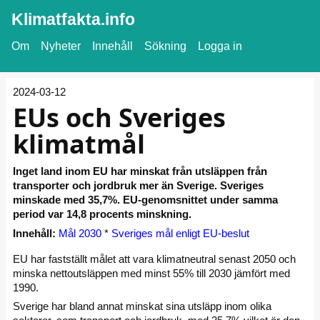
Klimatfakta.info
Om
Nyheter
Innehåll
Sökning
Logga in
2024-03-12
EUs och Sveriges
klimatmål
Inget land inom EU har minskat från utsläppen från
transporter och jordbruk mer än Sverige. Sveriges
minskade med 35,7%. EU-genomsnittet under samma
period var 14,8 procents minskning.
Innehåll:
Mål 2030
*
Sveriges mål enligt EU-beslut
EU har fastställt målet att vara klimatneutral senast 2050 och
minska nettoutsläppen med minst 55% till 2030 jämfört med
1990.
Sverige har bland annat minskat sina utsläpp inom olika