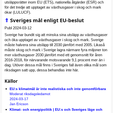
utsläppsrätter inom EU (ETS), nationella åtgärder (ESR) och
för det tredje att upptaget av växthusgaser i skog och mark
ökar (LULUCF).
⇑
Sveriges mål enligt EU-beslut
Publ 2024-03-12
Sverige har bundit sig att minska sina utsläpp av växthusgaser
och öka upptaget av växthusgaser i skog och mark. Sverige
måste halvera sina utsläpp till 2030 jämfört med 2005. Likaså
måste skog och mark i Sverige lagra närmare fyra miljoner ton
mer växthusgaser 2030 jämfört med ett genomsnitt för åren
2016-2018, för närvarande motsvarande 9,1 procent mer än i
dag. Utöver dessa mål finns i Sveriges fall även olika mål som
riksdagen satt upp, dessa behandlas inte här.
Källor
EU:s klimatmål är inte realistiska och inte genomförbara
Moderat riksdagsledamot
2024-03-17
Jan Ericson
Klimat- och energipolitik | EU:s och Sveriges läge och