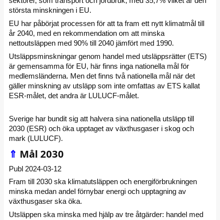
sektorer, som transport och jordbruk, med 35,7% vilket är den
största minskningen i EU.
EU har påbörjat processen för att ta fram ett nytt klimatmål till
år 2040, med en rekommendation om att minska
nettoutsläppen med 90% till 2040 jämfört med 1990.
Utsläppsminskningar genom handel med utsläppsrätter (ETS)
är gemensamma för EU, här finns inga nationella mål för
medlemsländerna. Men det finns två nationella mål när det
gäller minskning av utsläpp som inte omfattas av ETS kallat
ESR-målet, det andra är LULUCF-målet.
Sverige har bundit sig att halvera sina nationella utsläpp till
2030 (ESR) och öka upptaget av växthusgaser i skog och
mark (LULUCF).
⇑
Mål 2030
Publ 2024-03-12
Fram till 2030 ska klimatutsläppen och energiförbrukningen
minska medan andel förnybar energi och upptagning av
växthusgaser ska öka.
Utsläppen ska minska med hjälp av tre åtgärder: handel med