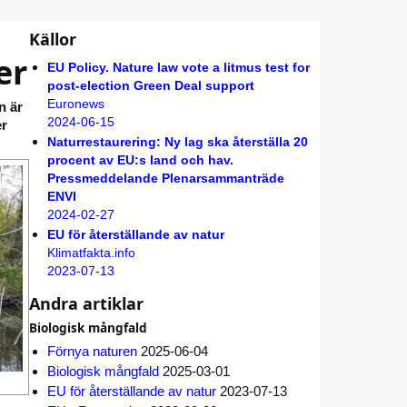
Källor
er
EU Policy. Nature law vote a litmus test for
post-election Green Deal support
Euronews
n är
2024-06-15
er
Naturrestaurering: Ny lag ska återställa 20
procent av EU:s land och hav.
Pressmeddelande Plenarsammanträde
ENVI
2024-02-27
EU för återställande av natur
Klimatfakta.info
2023-07-13
Andra artiklar
Biologisk mångfald
Förnya naturen
2025-06-04
Biologisk mångfald
2025-03-01
EU för återställande av natur
2023-07-13