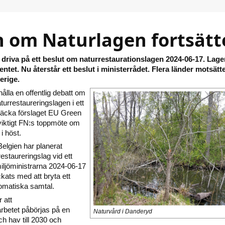
n om Naturlagen fortsätt
ll driva på ett beslut om naturrestaurationslagen 2024-06-17. Lage
ntet. Nu återstår ett beslut i ministerrådet. Flera länder motsätt
verige.
hålla en offentlig debatt om
urrestaureringslagen i ett
väcka förslaget EU Green
t viktigt FN:s toppmöte om
i höst.
elgien har planerat
estaureringslag vid ett
iljöministrarna 2024-06-17
ckats med att bryta ett
omatiska samtal.
 att
arbetet påbörjas på en
Naturvård i Danderyd
h hav till 2030 och