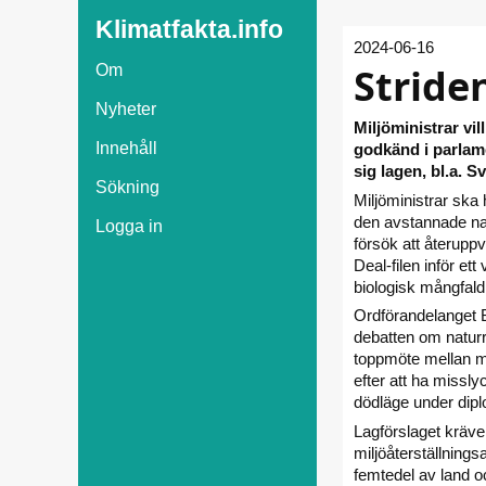
Klimatfakta.info
2024-06-16
Stride
Om
Nyheter
Miljöministrar vi
Innehåll
godkänd i parlame
sig lagen, bl.a. S
Sökning
Miljöministrar ska 
den avstannade nat
Logga in
försök att återupp
Deal-filen inför et
biologisk mångfald 
Ordförandelanget B
debatten om naturr
toppmöte mellan m
efter att ha missly
dödläge under dipl
Lagförslaget kräver
miljöåterställnings
femtedel av land oc